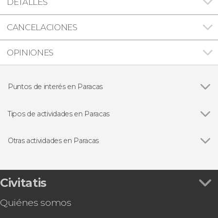
DETALLES
CANCELACIONES
OPINIONES
Puntos de interés en Paracas
Reserva Nacional de Paracas
Tipos de actividades en Paracas
Ver todas
Excursiones de un día
Buggies
Otras actividades en Paracas
Ver todas
Vuelo sobre las Líneas de Nazca desde el
aeródromo de Nazca
Senderismo al atardecer por la Reserva Nacional
Civitatis
de Paracas
Quiénes somos
Tour en quad por la Reserva Nacional de
Paracas