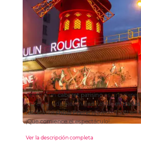
Asistir a un
cabaret parisino
es una experi
vez en la vida. Reservando estas
entradas
fascinante
show
Féerie
representado en e
¡Que comience el espectáculo!
Ver la descripción completa