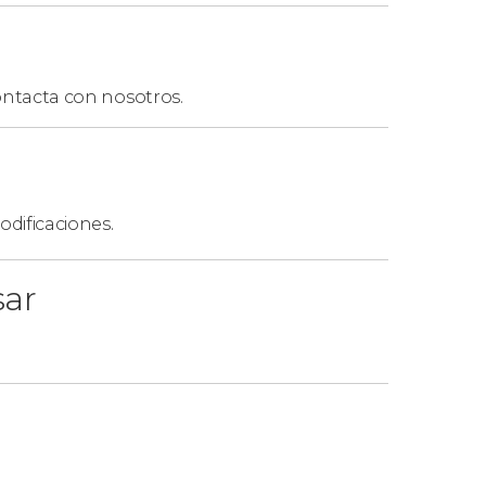
que
.
ntacta con nosotros.
dificaciones.
sar