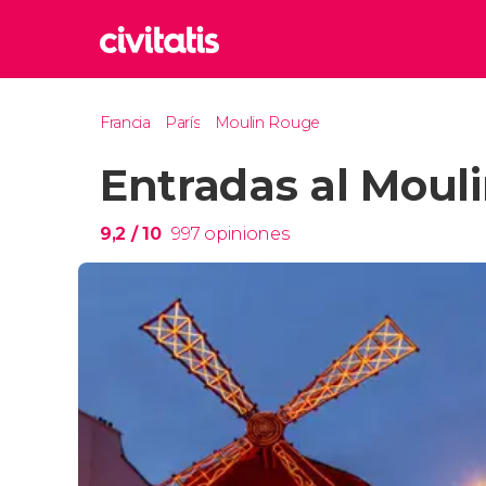
Rom
Francia
París
Moulin Rouge
Italia
Entradas al Moul
Lond
Reino 
Edim
9,2
/ 10
997
opiniones
Reino 
Marr
Marrue
Esta
Turquía