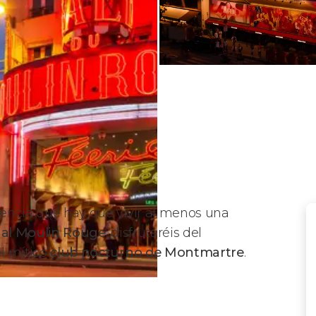
encia que hay que vivir al menos una
 al Moulin Rouge
, disfrutaréis del
l mítico
club nocturno de Montmartre
.