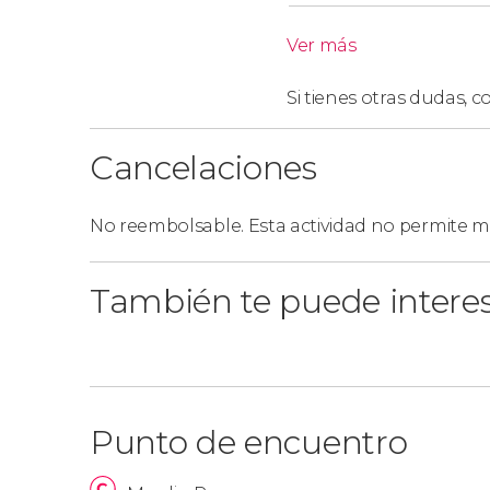
Ver más
Menú Toulouse-Lautrec y menú Belle Épo
Menú vegetariano
.
Si tienes otras dudas,
co
Cancelaciones
No reembolsable. Esta actividad no permite mo
También te puede intere
Punto de encuentro