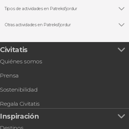
Tipos de actividades en Patreksfjordur
Excursiones de un día
Otras actividades en Patreksfjordur
Trekking por los fiordos de Tálknafjödur y
Patreksfjordur
Civitatis
Quiénes somos
Prensa
Sostenibilidad
Regala Civitatis
Inspiración
Destinos