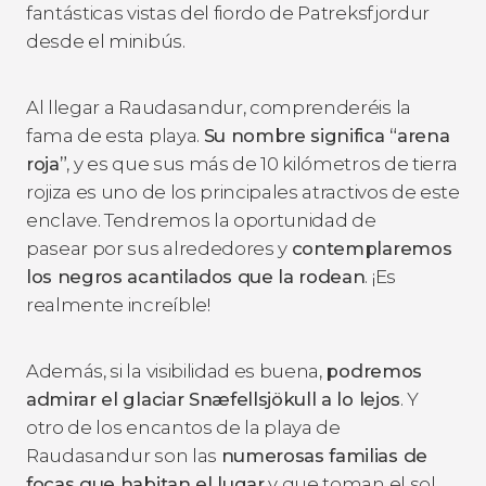
fantásticas vistas del fiordo de Patreksfjordur
desde el minibús.
Al llegar a Raudasandur, comprenderéis la
fama de esta playa.
Su nombre significa “arena
roja”
, y es que sus más de 10 kilómetros de tierra
rojiza es uno de los principales atractivos de este
enclave. Tendremos la oportunidad de
pasear por sus alrededores y
contemplaremos
los negros acantilados que la rodean
. ¡Es
realmente increíble!
Además, si la visibilidad es buena,
podremos
admirar el glaciar Snæfellsjökull a lo lejos
. Y
otro de los encantos de la playa de
Raudasandur son las
numerosas familias de
focas que habitan el lugar
y que toman el sol