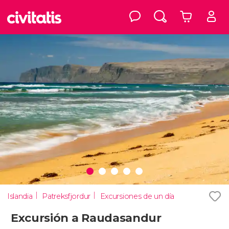
Islandia
Patreksfjordur
Excursiones de un día
Excursión a Raudasandur