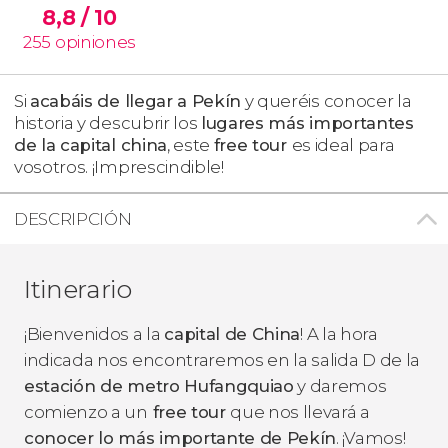
8,8
/ 10
255
opiniones
Si
acabáis de llegar a Pekín
y queréis conocer la
historia y descubrir los
lugares más importantes
de la capital china
, este
free tour
es ideal para
vosotros. ¡Imprescindible!
DESCRIPCIÓN
Itinerario
¡Bienvenidos a la
capital de China
! A la hora
indicada nos encontraremos en la salida D de la
estación de metro Hufangquiao
y daremos
comienzo a un
free tour
que nos llevará a
conocer lo más importante de Pekín
. ¡Vamos!