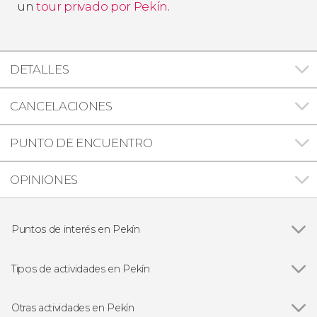
un
tour privado por Pekín
.
DETALLES
CANCELACIONES
PUNTO DE ENCUENTRO
OPINIONES
Puntos de interés en Pekín
Ver todas
Gran Muralla China
Ciudad Prohibida
Tipos de actividades en Pekín
Ver todas
Visitas guiadas y free tours
Excursiones de un día
Otras actividades en Pekín