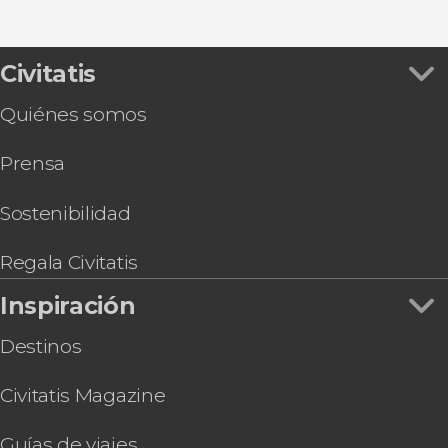
Entradas
Ver todas
Tour por el Templo del Cielo, el Palacio de
Verano y el Templo Lama
Entradas a la plaza de Tiananmén con acceso
Civitatis
prioritario
Quiénes somos
Tour privado: Top 3 de Pekín en un día
Entradas al Palacio de Verano
Prensa
Entradas al Templo del Cielo
Tour privado por Tiananmen, la Ciudad
Prohibida y los hutongs
Sostenibilidad
Entradas al Templo de los Lamas
Espectáculo acrobático en el Teatro Qinlegong
Regala Civitatis
Free tour por el Pekín tradicional
Inspiración
Tarjeta eSIM con Internet para China
Destinos
Civitatis Magazine
Guías de viajes