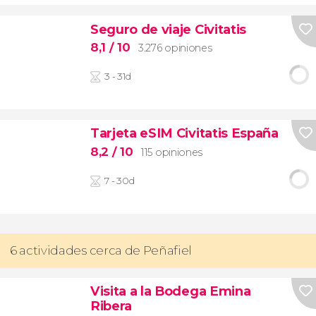
Seguro de viaje Civitatis
8,1
/ 10
3.276 opiniones
3 - 31d
Tarjeta eSIM Civitatis España
8,2
/ 10
115 opiniones
7 - 30d
6 actividades cerca de Peñafiel
Visita a la Bodega Emina
Ribera