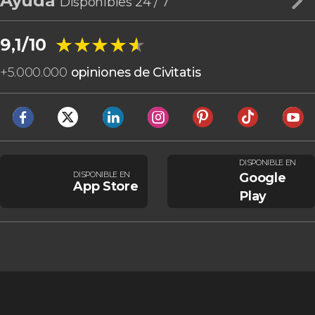
Ayuda
Disponibles 24 / 7
★★★★★
★★★★★
9,1/10
+
5.000.000
opiniones de Civitatis
DISPONIBLE EN
DISPONIBLE EN
Google
App Store
Play