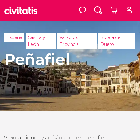
España
Castilla y
Valladolid
Ribera del
León
Provincia
Duero
Peñafiel
9 excursiones y actividades en Peñafiel