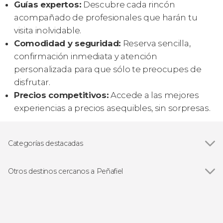
Guías expertos:
Descubre cada rincón
acompañado de profesionales que harán tu
visita inolvidable.
Comodidad y seguridad:
Reserva sencilla,
confirmación inmediata y atención
personalizada para que sólo te preocupes de
disfrutar.
Precios competitivos:
Accede a las mejores
experiencias a precios asequibles, sin sorpresas.
Categorías destacadas
Gastronomía y enoturismo
Otros destinos cercanos a Peñafiel
Ver todas
Valbuena de Duero
Canalejas de Peñafiel
Pesquera de Duero
Padilla de Duero