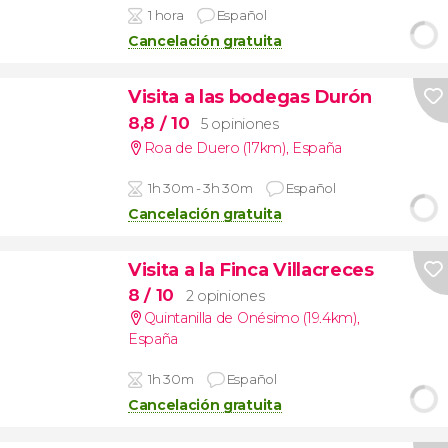
1 hora
Español
Cancelación gratuita
Visita a las bodegas Durón
8,8
/ 10
5 opiniones
Roa de Duero (17km)
,
España
1h 30m - 3h 30m
Español
Cancelación gratuita
Visita a la Finca Villacreces
8
/ 10
2 opiniones
Quintanilla de Onésimo (19.4km)
,
España
1h 30m
Español
Cancelación gratuita