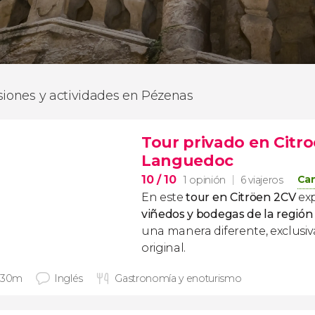
siones y actividades en Pézenas
Tour privado en Citr
Languedoc
10
/ 10
Can
1 opinión
6 viajeros
En este
tour en Citröen 2CV
ex
viñedos y bodegas de la regió
una manera diferente, exclusiv
original.
 30m
Inglés
Gastronomía y enoturismo