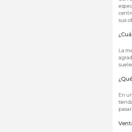
espec
centr
sus o
¿Cuá
La me
agrad
suele
¿Qué
En un
tiend
pasar 
Venta