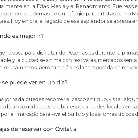
ialmente en la Edad Media y el Renacimiento. Fue resi
o comercial, además de un refugio para artistas como Mo
bras. Hoy en día, el legado de ese esplendor se aprecia e
ndo es mejor ir?
jor época para disfrutar de Pézenas es durante la primav
able y la ciudad se anima con festivales, mercados seman
n ser calurosos, pero también es la temporada de mayor
 se puede ver en un día?
a jornada puedes recorrer el casco antiguo, visitar algu
as de antigüedades y probar especialidades locales en las
por el mercado para vivir el bullicio y los aromas típicos d
jas de reservar con Civitatis