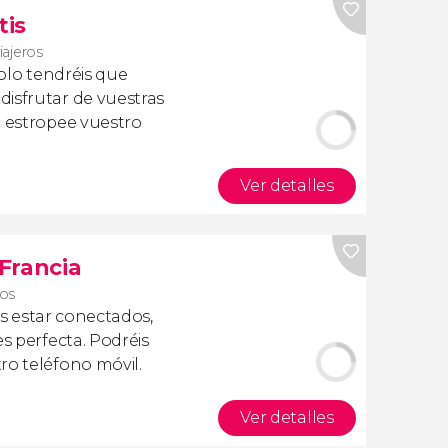
tis
iajeros
olo tendréis que
isfrutar de vuestras
a estropee vuestro
Ver detalles
 Francia
ros
is estar conectados,
es perfecta. Podréis
ro teléfono móvil.
Ver detalles