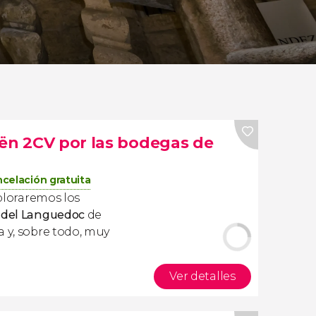
oën 2CV por las bodegas de
celación gratuita
ploraremos los
n del Languedoc
de
a y, sobre todo, muy
Ver detalles