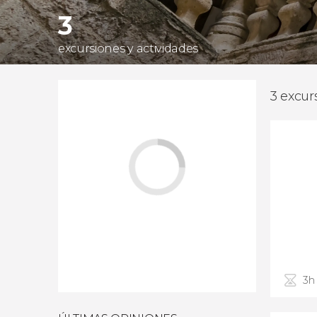
3
excursiones y actividades
3 excur
3h