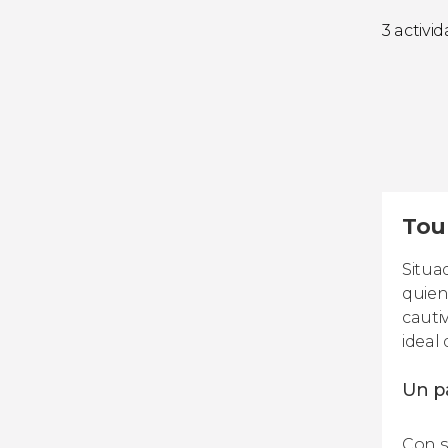
3 activi
Tour
Situa
quien
cauti
ideal 
Un p
Con s