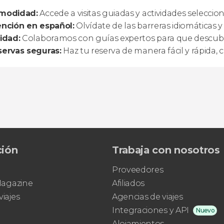
modidad:
Accede a visitas guiadas y actividades seleccio
ención en español:
Olvídate de las barreras idiomáticas 
idad:
Colaboramos con guías expertos para que descubra
servas seguras:
Haz tu reserva de manera fácil y rápida, c
ción
Trabaja con nosotros
Proveedores
 Magazine
Afiliados
viajes
Agencias de viajes
Integraciones y API
Nuevo
Alojamientos