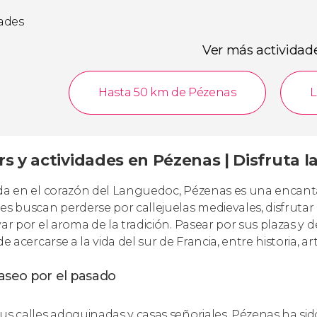
dades
Ver más actividad
Hasta 50 km de Pézenas
L
s y actividades en Pézenas | Disfruta l
da en el corazón del Languedoc, Pézenas es una encanta
es buscan perderse por callejuelas medievales, disfruta
var por el aroma de la tradición. Pasear por sus plazas y
de acercarse a la vida del sur de Francia, entre historia,
aseo por el pasado
us calles adoquinadas y casas señoriales, Pézenas ha sido 