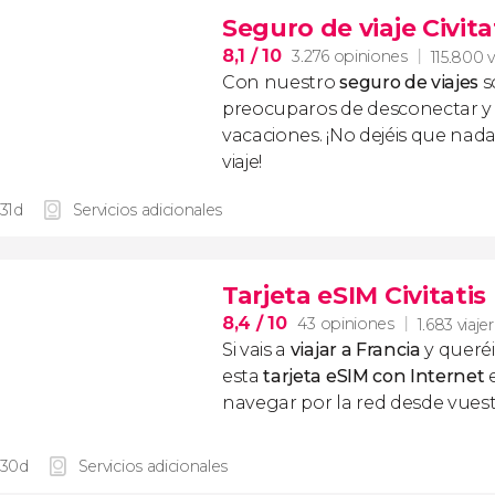
Seguro de viaje Civita
8,1
/ 10
3.276 opiniones
115.800 v
Con nuestro
seguro de viajes
s
preocuparos de desconectar y d
vacaciones. ¡No dejéis que nad
viaje!
 31d
Servicios adicionales
Tarjeta eSIM Civitatis
8,4
/ 10
43 opiniones
1.683 viaje
Si vais a
viajar a Francia
y queré
esta
tarjeta eSIM con Internet
navegar por la red desde vuest
 30d
Servicios adicionales