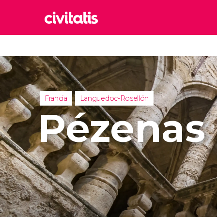
Rom
Italia
Lond
Reino 
Francia
Languedoc-Rosellón
Edim
Pézenas
Reino 
Marr
Marrue
Esta
Turquía