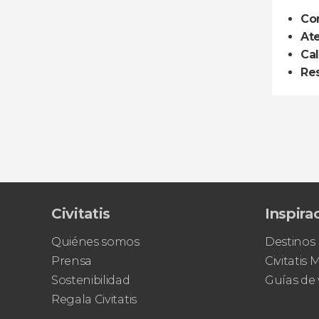
Co
At
Cal
Re
Civitatis
Inspira
Quiénes somos
Destinos
Prensa
Civitatis
Sostenibilidad
Guías de 
Regala Civitatis