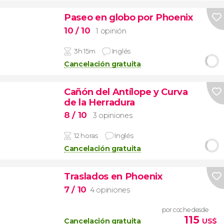
Paseo en globo por Phoenix
10
/ 10
1 opinión
3h 15m
Inglés
Cancelación gratuita
Cañón del Antílope y Curva
de la Herradura
8
/ 10
3 opiniones
12 horas
Inglés
Cancelación gratuita
Traslados en Phoenix
7
/ 10
4 opiniones
por coche desde
115
Cancelación gratuita
US$