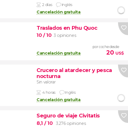
2 días
Inglés
Cancelación gratuita
Traslados en Phu Quoc
10
/ 10
3 opiniones
por coche desde
20
Cancelación gratuita
US$
Crucero al atardecer y pesca
nocturna
Sin valorar
4 horas
Inglés
Cancelación gratuita
Seguro de viaje Civitatis
8,1
/ 10
3.276 opiniones