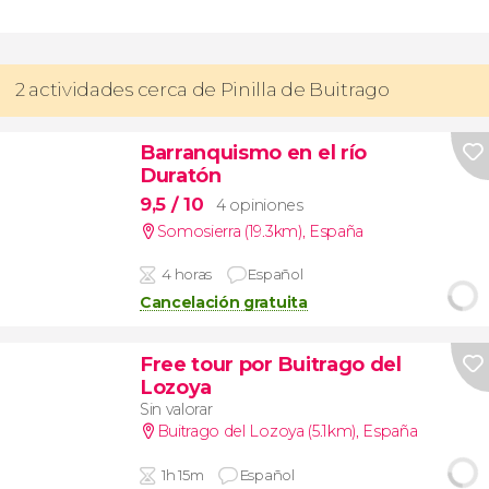
2 actividades cerca de Pinilla de Buitrago
Barranquismo en el río
Duratón
9,5
/ 10
4 opiniones
Somosierra (19.3km)
,
España
4 horas
Español
Cancelación gratuita
Free tour por Buitrago del
Lozoya
Sin valorar
Buitrago del Lozoya (5.1km)
,
España
1h 15m
Español