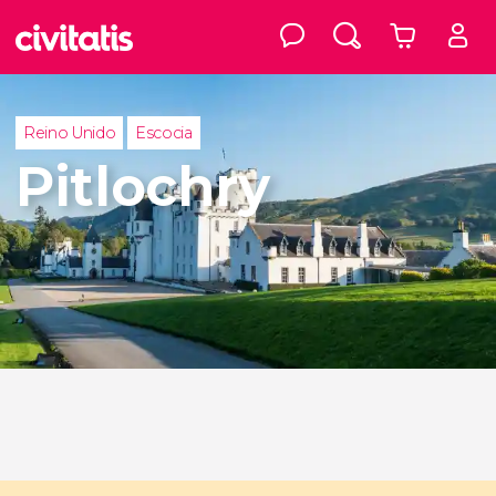
Reino Unido
Escocia
Pitlochry