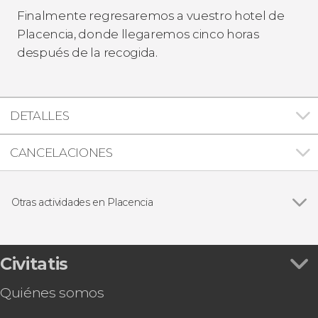
Finalmente regresaremos a vuestro hotel de
Placencia, donde llegaremos cinco horas
después de la recogida.
DETALLES
CANCELACIONES
Otras actividades en Placencia
Ver todas
Excursión a la cueva Actun Tunichil Muknal
Excursión al Parque Nacional Blue Hole + Cave
tubing
Civitatis
Excursión al santuario de jaguares de
Quiénes somos
Cockscomb
Tubing en el río South Stann Creek