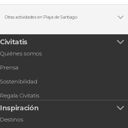
Otras actividades en Playa de Santiago
Ver todas
Alquiler de barco con patrón en Playa Santiago
Alquiler de lanchas sin licencia en Playa Santiago
Alquiler de equipo de paddle surf en Playa
Civitatis
Santiago
Quiénes somos
Avistamiento de delfines y ballenas en el sur de
La Gomera
Prensa
Sostenibilidad
Regala Civitatis
Inspiración
Destinos