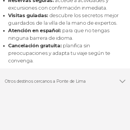
Reservas seguras:
accede a actividades y
excursiones con confirmación inmediata.
Visitas guiadas:
descubre los secretos mejor
guardados de la villa de la mano de expertos.
Atención en español:
para que no tengas
ninguna barrera de idioma.
Cancelación gratuita:
planifica sin
preocupaciones y adapta tu viaje según te
convenga.
Otros destinos cercanos a Ponte de Lima
Ver todas
Ponte da Barca
Arcos de Valdevez
Braga
Guimarães
Viana do Castelo