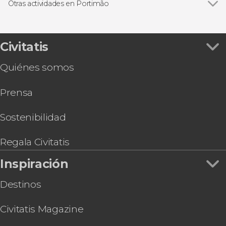
Excursiones de un día
Otras actividades en Portimão
Ver todas
Espectáculo de fado con menú degustación
Salto en paracaídas en el Algarve
Tour en 4x4 por Portimão, Ferragudo y Silves
Civitatis
Entrada al 3D Fun Art Museum Portimão
Quiénes somos
Jeep safari por el Algarve
Tour gastronómico por Portimão
Prensa
Barco por las cuevas de Benagil + Avistamiento
de delfines
Pub Crawl ¡Tour de fiesta por Portimão!
Sostenibilidad
Regala Civitatis
Inspiración
Destinos
Civitatis Magazine