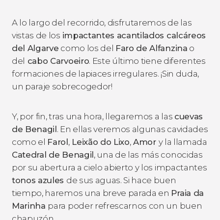
A lo largo del recorrido, disfrutaremos de las
vistas de los
impactantes acantilados calcáreos
del Algarve
como los del
Faro de Alfanzina
o
del
cabo Carvoeiro
. Este último tiene diferentes
formaciones de lapiaces irregulares. ¡Sin duda,
un paraje sobrecogedor!
Y, por fin, tras una hora, llegaremos a las
cuevas
de Benagil
. En ellas veremos algunas cavidades
como el
Farol
,
Leixão do Lixo
,
Amor
y la llamada
Catedral de Benagil
, una de las más conocidas
por su abertura a cielo abierto y los impactantes
tonos azules
de sus aguas. Si hace buen
tiempo, haremos una breve parada en
Praia da
Marinha
para poder refrescarnos con un buen
chapuzón.