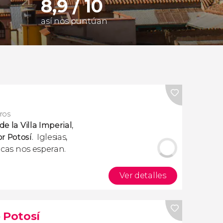
8,9 / 10
así nos puntúan
eros
e la Villa Imperial
,
or Potosí
. Iglesias,
ricas nos esperan.
Ver detalles
 Potosí