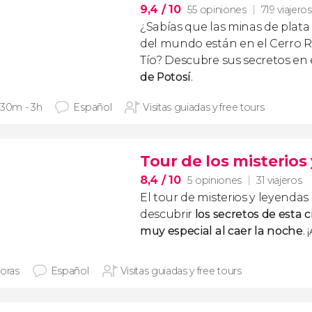
9,4
/ 10
55 opiniones
719 viajeros
¿Sabías que las minas de plat
del mundo están en el Cerro R
Tío? Descubre sus secretos en
de Potosí
.
 30m - 3h
Español
Visitas guiadas y free tours
Tour de los misterios
8,4
/ 10
5 opiniones
31 viajeros
El tour de misterios y leyendas 
descubrir
los secretos de esta
muy especial al caer la noche
.
horas
Español
Visitas guiadas y free tours