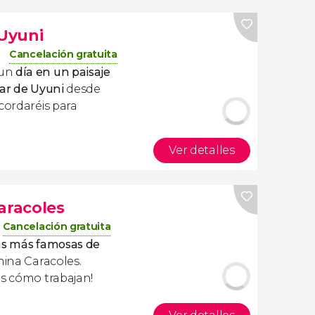
 Uyuni
Cancelación gratuita
 un
día en un paisaje
lar de Uyuni
desde
cordaréis para
Ver detalles
aracoles
Cancelación gratuita
vas más famosas de
mina Caracoles.
ás cómo trabajan!