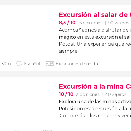
Excursión al salar de
8,3
/ 10
15 opiniones
90 viajeros
Acompañadnos a disfrutar de
mágico
en esta
excursión al sa
Potosí. ¡Una experiencia que re
siempre!
h 30m
Español
Excursiones de un día
Excursión a la mina C
10
/ 10
3 opiniones
40 viajeros
Explora una de las minas acti
Potosí
con esta excursión a la 
¡Conocerás a los mineros y ver