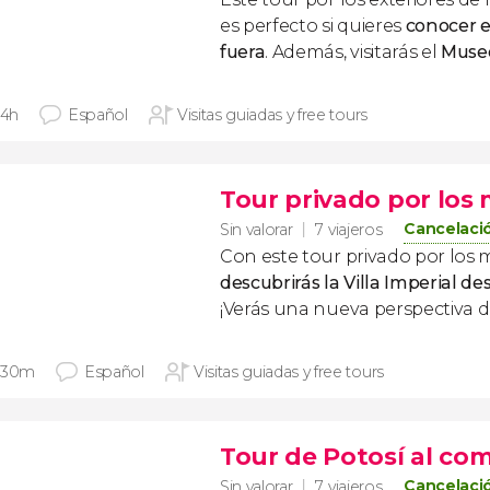
es perfecto si quieres
conocer e
fuera
. Además, visitarás el
Muse
 4h
Español
Visitas guiadas y free tours
Tour privado por los 
Cancelació
Sin valorar
7 viajeros
Con este tour privado por los 
descubrirás la Villa Imperial d
¡Verás una nueva perspectiva de
 30m
Español
Visitas guiadas y free tours
Tour de Potosí al co
Cancelació
Sin valorar
7 viajeros