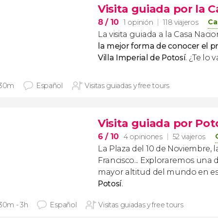
Visita guiada por la 
8
/ 10
Ca
1 opinión
118 viajeros
La visita guiada a la Casa Naci
la mejor forma de conocer el p
Villa Imperial de Potosí
. ¿Te lo 
 30m
Español
Visitas guiadas y free tours
Visita guiada por Pot
6
/ 10
4 opiniones
52 viajeros
La Plaza del 10 de Noviembre, l
Francisco... Exploraremos una d
mayor altitud del mundo en e
Potosí
.
 30m - 3h
Español
Visitas guiadas y free tours