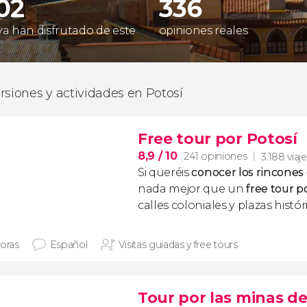
02
336
 ya han disfrutado de este
opiniones reales
rsiones y actividades en Potosí
Free tour por Potosí
8,9
/ 10
241 opiniones
3.188 viaj
Si queréis
conocer los rincones d
nada mejor que un
free tour p
calles coloniales y plazas histó
horas
Español
Visitas guiadas y free tours
Tour por las minas de