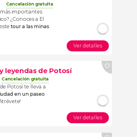
Cancelación gratuita
a más importantes
ico? ¿Conoces a El
 este
tour a las minas
Ver detalles
 y leyendas de Potosí
Cancelación gratuita
de Potosí te lleva a
 ciudad en un paseo
 ¡Atrévete!
Ver detalles