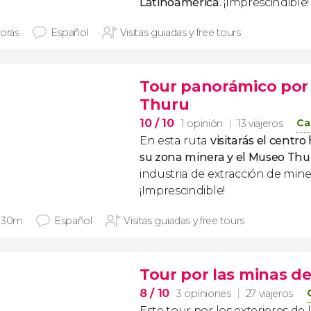
Latinoamérica
. ¡Imprescindible!
horas
Español
Visitas guiadas y free tours
Tour panorámico por 
Thuru
10
/ 10
Ca
1 opinión
13 viajeros
En esta ruta
visitarás el centro 
su zona minera y el Museo Thu
industria de extracción de mine
¡Imprescindible!
 30m
Español
Visitas guiadas y free tours
Tour por las minas d
8
/ 10
3 opiniones
27 viajeros
Este tour por los exteriores de