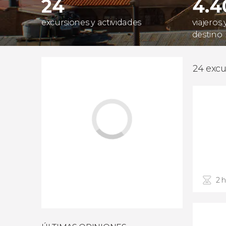
24
4.4
excursiones y actividades
viajeros
destino
24 excu
2 