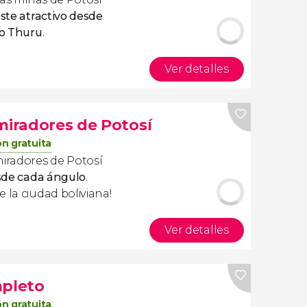
ste atractivo desde
o Thuru
.
Ver detalles
miradores de Potosí
n gratuita
miradores de Potosí
esde cada ángulo
.
 la ciudad boliviana!
Ver detalles
mpleto
n gratuita