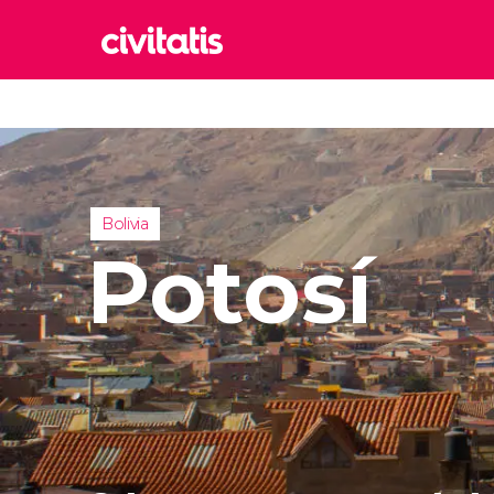
Rom
Italia
Lond
Reino 
Bolivia
Edim
Potosí
Reino 
Marr
Marrue
Esta
Turquía