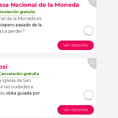
Casa Nacional de la Moneda
ncelación gratuita
onal de la Moneda es
róspero pasado de la
vas a perder?
Ver detalles
osí
Cancelación gratuita
a Iglesia de San
e las ciudades a
sta
visita guiada por
Ver detalles