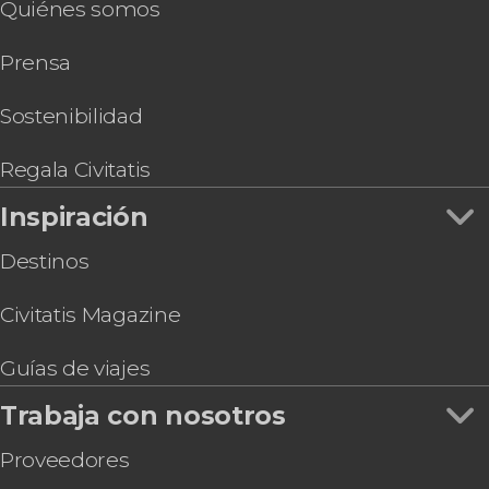
Quiénes somos
Trekking por el parque McBean Lagoon
Tour en kayak por McBean Lagoon
Prensa
Taller de pesca en Providencia
Sostenibilidad
Regala Civitatis
Inspiración
Destinos
Civitatis Magazine
Guías de viajes
Trabaja con nosotros
Proveedores