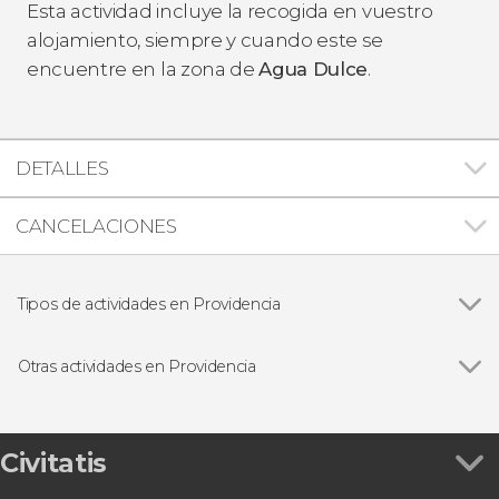
Esta actividad incluye la recogida en vuestro
alojamiento, siempre y cuando este se
encuentre en la zona de
Agua Dulce
.
DETALLES
CANCELACIONES
Tipos de actividades en Providencia
Excursiones de un día
Otras actividades en Providencia
Ver todas
Tour en barco por Providencia
Snorkel en Providencia
Paseo a caballo por Providencia
Civitatis
Trekking por la montaña Peak