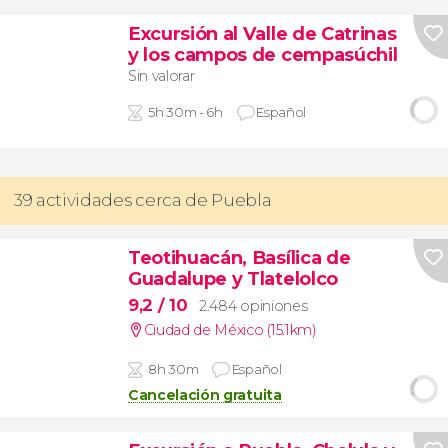
Excursión al Valle de Catrinas
y los campos de cempasúchil
Sin valorar
5h 30m - 6h
Español
39 actividades cerca de Puebla
Teotihuacán, Basílica de
Guadalupe y Tlatelolco
9,2
/ 10
2.484 opiniones
Ciudad de México (15.1km)
8h 30m
Español
Cancelación gratuita