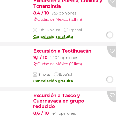
Excursión a Puebla, Cholula y
Tonanzintla
8,4
/ 10
953 opiniones
Ciudad de México (15.1km)
10h - 12h 30m
Español
Cancelación gratuita
Excursión a Teotihuacán
9,1
/ 10
1.404 opiniones
Ciudad de México (15.1km)
8 horas
Español
Cancelación gratuita
Excursión a Taxco y
Cuernavaca en grupo
reducido
8,6
/ 10
441 opiniones