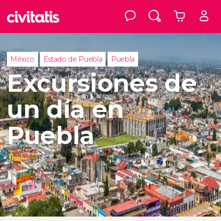
México
Estado de Puebla
Puebla
Excursiones de
un día en
Puebla