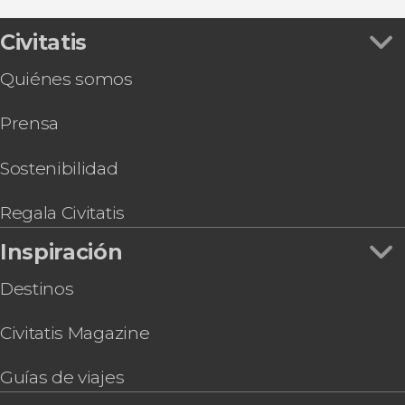
Tour en buggy por el Teide
Tour astronómico por el Teide desde el norte de
Civitatis
Tenerife
Quiénes somos
Paseo en goleta con avistamiento de cetáceos y
comida
Prensa
Entrada al teleférico del Teide + Senderismo al
pico
Free tour por Puerto de la Cruz
Sostenibilidad
Transporte entre Puerto de la Cruz y Siam Park
Free tour de misterios y leyendas de Puerto de
Regala Civitatis
la Cruz
Inspiración
Jeep safari por Icod de los Vinos, Garachico y
Masca
Destinos
Tour en quad por La Orotava y el norte de
Tenerife
Civitatis Magazine
Guías de viajes