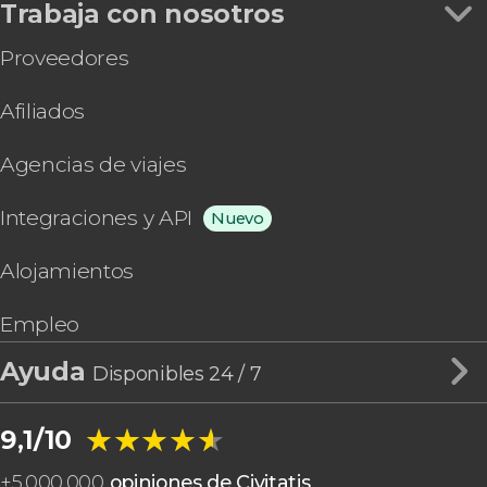
Trabaja con nosotros
Proveedores
Afiliados
Agencias de viajes
Integraciones y API
Nuevo
Alojamientos
Empleo
Ayuda
Disponibles 24 / 7
★★★★★
★★★★★
9,1/10
+
5.000.000
opiniones de Civitatis