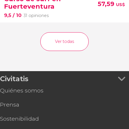
57,59
US$
Fuerteventura
9,5
/ 10
31 opiniones
Ver todas
Civitatis
Quiénes somos
Prensa
Sostenibilidad