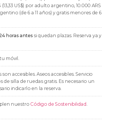
S
(13,33
US$
) por adulto argentino, 10.000
ARS
tras especies autóctonas como los
rgentino (de 6 a 11 años) y gratis menores de 6
madillos
, nos desplazaremos hacia otro
Norte
. De septiembre a diciembre, en este
nos. De diciembre a mayo, observaremos una
24 horas antes
si quedan plazas. Reserva ya y
ambién podremos
observar orcas
si las
nta en la zona y regresaremos a Puerto
tu móvil.
sta 10 horas después de recogida.
son accesibles. Aseos accesibles. Servicio
 de silla de ruedas gratis. Es necesario un
cuenta
io indicarlo en la reserva.
isible. La posibilidad de avistar un mayor o
mplen nuestro
Código de Sostenibilidad
.
as corrientes marinas, la dirección de los
.
la Península Valdés
podéis consultar cuál es
ie.