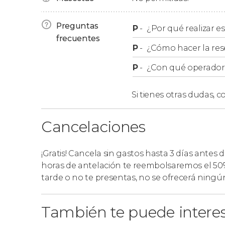
Si deseáis contemplar los cetáceos de es
avistamiento de ballenas en la Penínsul
Preguntas
P
-
¿Por qué realizar es
El proveedor local podría modificar el día,
frecuentes
P
-
¿Cómo hacer la res
excursión en casos de condiciones mete
P
-
¿Con qué operador r
Entradas
Si tienes otras dudas,
co
La excursión no incluye la entrada a la reserva
deberéis abonar en metálico el mismo día del 
Cancelaciones
Otras excursiones por la zo
¡Gratis! Cancela sin gastos hasta 3 días antes 
horas de antelación te reembolsaremos el 50%
tarde o no te presentas, no se ofrecerá ning
Si lo deseáis, también tenéis la opción de reser
También te puede intere