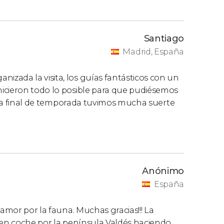
Santiago
Madrid, España
zada la visita, los guías fantásticos con un
icieron todo lo posible para que pudiésemos
ar a final de temporada tuvimos mucha suerte
Anónimo
España
 amor por la fauna. Muchas gracias!!! La
s en coche por la península Valdés haciendo