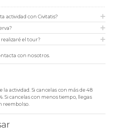
ta zona, también podéis reservar el tour de
a Valdés
.
ta actividad con Civitatis?
 los horarios, la ruta y la duración de la
erva?
orológicas adversas.
ealizaré el tour?
ntacta con nosotros.
, cuyo precio (varía en función del origen)
tour.
na
de la actividad. Si cancelas con más de 48
. Si cancelas con menos tiempo, llegas
ún reembolso.
var la
excursión a la Península Valdés
.
sar