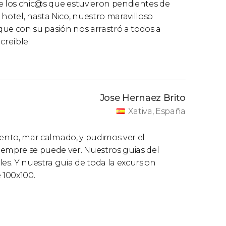
de los chic@s que estuvieron pendientes de
 hotel, hasta Nico, nuestro maravilloso
que con su pasión nos arrastró a todos a
creíble!
Jose Hernaez Brito
Xativa, España
viento, mar calmado, y pudimos ver el
iempre se puede ver. Nuestros guias del
es. Y nuestra guia de toda la excursion
 100x100.