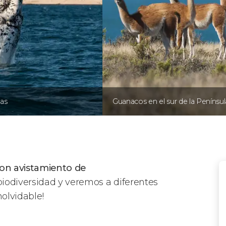
nas
Guanacos en el sur de la Penínsul
con avistamiento de
iodiversidad y veremos a diferentes
nolvidable!