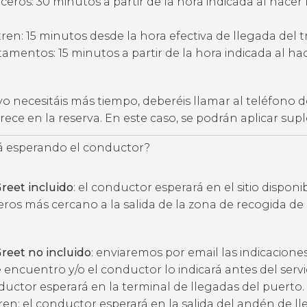
eros: 30 minutos a partir de la hora indicada al hacer 
ren: 15 minutos desde la hora efectiva de llegada del t
amentos: 15 minutos a partir de la hora indicada al hac
vo necesitáis más tiempo, deberéis llamar al teléfono d
ece en la reserva. En este caso, se podrán aplicar su
 esperando el conductor?
reet incluido
: el conductor esperará en el sitio disponi
eros más cercano a la salida de la zona de recogida de
reet no incluido
: enviaremos por email las indicacione
 encuentro y/o el conductor lo indicará antes del servic
ductor esperará en la terminal de llegadas del puerto.
ren: el conductor esperará en la salida del andén de l