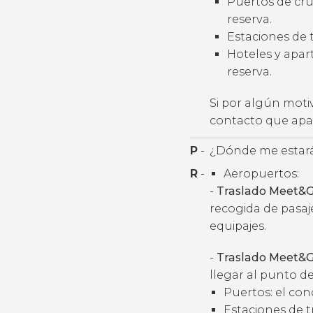
Puertos de cruc
reserva.
Estaciones de t
Hoteles y apart
reserva.
Si por algún moti
contacto que apar
P
-
¿Dónde me estará
R
-
Aeropuertos:
-
Traslado Meet&G
recogida de pasaj
equipajes.
-
Traslado Meet&G
llegar al punto de
Puertos: el con
Estaciones de t