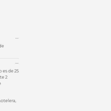
de
 es de 25
te 2
e
otelera,