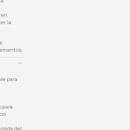
la
ren.
er la
e
plementos.
ble para
s para
io.
legada del