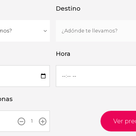
Destino
Hora
onas
Ver pre