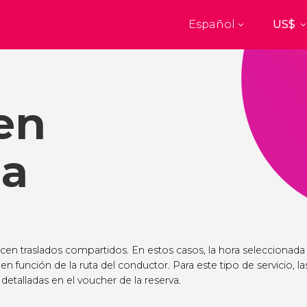
Español
Top destinos
a
París
Nueva Yo
Francia
Estados Uni
en
res
Florencia
Budapes
Unido
Italia
Hungría
burgo
Madrid
Barcelon
na
Unido
España
España
akech
Ámsterdam
Milán
cos
Países Bajos
Italia
mbul
Praga
Oporto
República Checa
Portugal
ecen traslados compartidos. En estos casos, la hora seleccionada
 en función de la ruta del conductor. Para este tipo de servicio, la
Ver todos los destinos
detalladas en el voucher de la reserva.