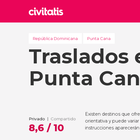
Rom
Italia
República Dominicana
Punta Cana
Traslados 
Lond
Reino 
Edim
Punta Ca
Reino 
Marr
Marrue
Esta
Turquía
Existen destinos que ofr
Privado
Compartido
orientativa y puede variar
8,6 / 10
instrucciones aparecerán 