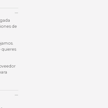
legada
iones de
ojamos.
e quieres
roveedor
para