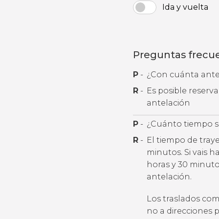
Ida y vuelta
Preguntas frecu
P
-
¿Con cuánta antel
R
-
Es posible reserv
antelación
P
-
¿Cuánto tiempo se
R
-
El tiempo de tray
minutos. Si vais 
horas y 30 minut
antelación.
Los traslados com
no a direcciones 