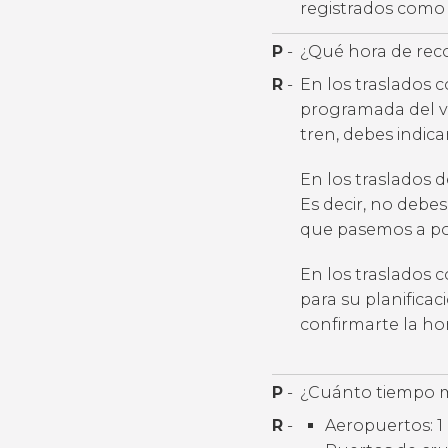
registrados como 
P
-
¿Qué hora de rec
R
-
En los traslados 
programada del v
tren, debes indic
En los traslados 
Es decir, no debes
que pasemos a por
En los traslados 
para su planifica
confirmarte la h
P
-
¿Cuánto tiempo m
R
-
Aeropuertos: 1 