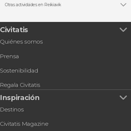
Excursiones de un día
Otras actividades en Reikiavik
Avistamiento de animales
Ver todas
Free tour por Reikiavik
Entradas
Tour de auroras boreales en Islandia
Entrada al Museo Perlan
Civitatis
Tour del eclipse solar 2026
Quiénes somos
Transporte de Reikiavik al aeropuerto Keflavik
Snorkel en la fisura de Silfra
Prensa
Transporte del aeropuerto Keflavik a Reikiavik
Entrada a Lava Show
Autobús turístico de Reikiavik
Sostenibilidad
Reikiavik City Card
Regala Civitatis
Inspiración
Destinos
Civitatis Magazine