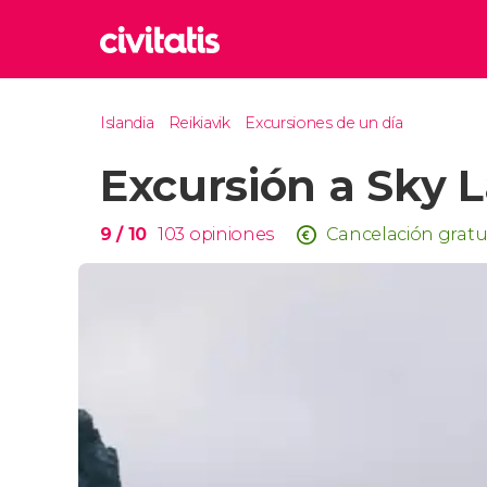
Rom
Islandia
Reikiavik
Excursiones de un día
Italia
Excursión a Sky 
Lond
Reino 
Edim
9
/ 10
103
opiniones
Cancelación gratu
Reino 
Marr
Marrue
Esta
Turquía