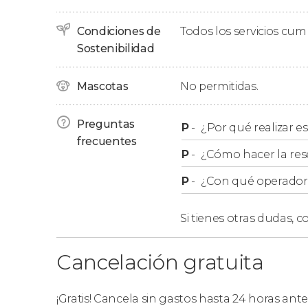
Al realizar la reserva veréis un listado de la m
Condiciones de
Todos los servicios cu
nombre de vuestro hotel veréis indicado el
pu
Sostenibilidad
mayoría de las calles del centro no son acces
una localización cercana, que estará indicad
Mascotas
No permitidas.
Por ejemplo, si elegís "20:30 - 1919 Hotel Radi
Preguntas
P
-
¿Por qué realizar es
stop no 4 - Tryggvagata)", debéis estar listos
frecuentes
4 (Tryggvagata). Encontraréis detalles sobre l
P
-
¿Cómo hacer la res
confirmación de la reserva.
P
-
¿Con qué operador r
Si tienes otras dudas,
co
Cancelación gratuita
¡Gratis! Cancela sin gastos hasta 24 horas ante