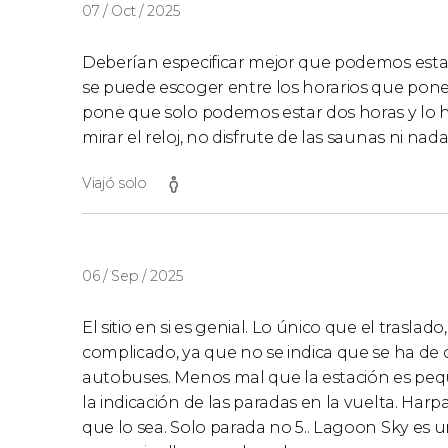
07 / Oct / 2025
Deberían especificar mejor que podemos estar
se puede escoger entre los horarios que poner
pone que solo podemos estar dos horas y lo hi
mirar el reloj, no disfrute de las saunas ni nad
Viajó solo
06 / Sep / 2025
El sitio en si es genial. Lo único que el traslad
complicado, ya que no se indica que se ha de 
autobuses. Menos mal que la estación es peque
la indicación de las paradas en la vuelta. Harp
que lo sea. Solo parada no 5.. Lagoon Sky es u