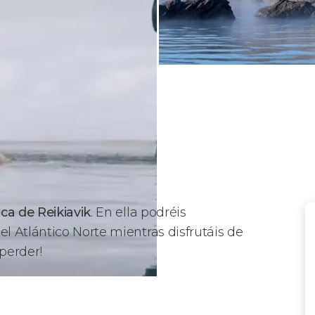
a de Reikiavik
. En ella podréis
 Atlántico Norte mientras disfrutáis de
 perder!