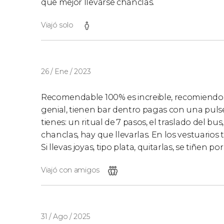
que mejor llevarse chanclas.
Viajó solo
26 / Ene / 2023
Recomendable 100% es increible, recomiendo i
genial, tienen bar dentro pagas con una pulse
tienes: un ritual de 7 pasos, el traslado del bus
chanclas, hay que llevarlas. En los vestuarios
Si llevas joyas, tipo plata, quitarlas, se tiñen por
Viajó con amigos
31 / Ago / 2025