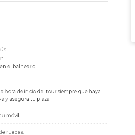
ante
durante vuestra estancia en la capital de
s a recogeros a la hora indicada por el punto
s a la terminal de autobuses, donde
na laguna geotérmica situada a orillas del
ús.
as aguas de Sky Lagoon y disfrutar de una
n.
contemplar impresionantes
puestas de sol
,
 en el balneario.
e las luces de la aurora boreal
. ¡Será mágico!
podréis aprovechar los
beneficios del ritual
a hora de inicio del tour siempre que haya
 para relajarse y conectar con la madre
ya y asegura tu plaza.
 llevaremos de regreso a Reikiavik.
tu móvil.
 de ruedas.