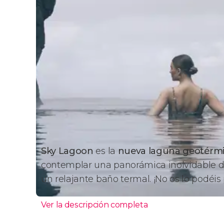
Sky Lagoon
es la
nueva
laguna geotérmic
contemplar una panorámica inolvidable del
un relajante baño termal. ¡No os lo podéis
Ver la descripción completa
Itinerario