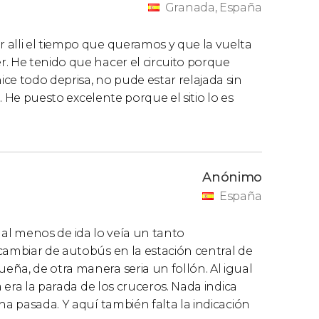
Granada, España
 alli el tiempo que queramos y que la vuelta
. He tenido que hacer el circuito porque
ce todo deprisa, no pude estar relajada sin
a. He puesto excelente porque el sitio lo es
Anónimo
España
o, al menos de ida lo veía un tanto
cambiar de autobús en la estación central de
ña, de otra manera seria un follón. Al igual
a era la parada de los cruceros. Nada indica
na pasada. Y aquí también falta la indicación