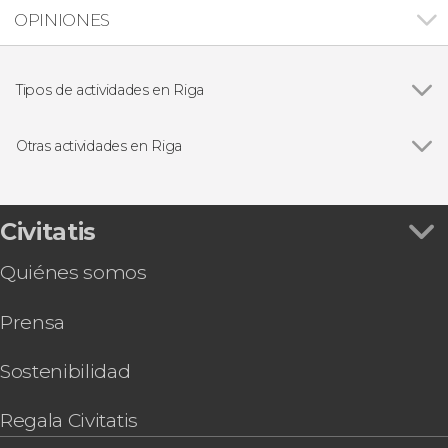
OPINIONES
Tipos de actividades en Riga
Ver todas
Visitas guiadas y free tours
Free Tour
Otras actividades en Riga
Excursiones de un día
Ver todas
Paseo en barco por Riga
Tour en bicicleta por Riga
Entradas para la noria Riga Rise
Civitatis
Paseo en barco por el río Daugava al atardecer
Quiénes somos
Autobús turístico de Riga
Tour gastronómico por Riga
Prensa
Basic Riga Pass
Tour de 6 días por Letonia y Estonia
Sostenibilidad
Regala Civitatis