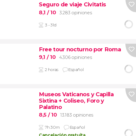
Seguro de viaje Civitatis
8,1
/ 10
3.283 opiniones
3 - 31d
Free tour nocturno por Roma
9,1
/ 10
4.306 opiniones
2 horas
Español
Museos Vaticanos y Capilla
Sixtina + Coliseo, Foro y
Palatino
8,5
/ 10
13.183 opiniones
7h 30m
Español
Cancelación gratuita