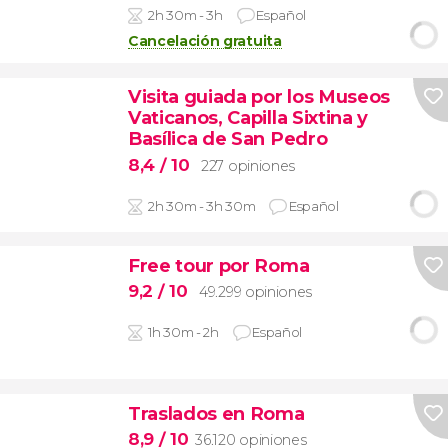
2h 30m - 3h
Español
Cancelación gratuita
Visita guiada por los Museos
Vaticanos, Capilla Sixtina y
Basílica de San Pedro
8,4
/ 10
227 opiniones
2h 30m - 3h 30m
Español
Free tour por Roma
9,2
/ 10
49.299 opiniones
1h 30m - 2h
Español
Traslados en Roma
8,9
/ 10
36.120 opiniones