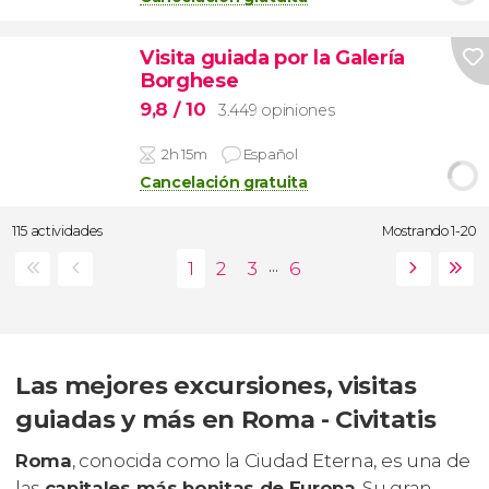
Visita guiada por la Galería
Borghese
9,8
/ 10
3.449 opiniones
2h 15m
Español
Cancelación gratuita
115 actividades
Mostrando 1-20
...
Las mejores excursiones, visitas
guiadas y más en Roma - Civitatis
Roma
, conocida como la Ciudad Eterna, es una de
las
capitales más bonitas de Europa
. Su gran