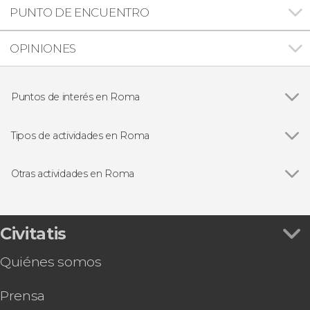
PUNTO DE ENCUENTRO
OPINIONES
Puntos de interés en Roma
Ver todas
Panteón de Agripa
Plaza Navona
Tipos de actividades en Roma
Plaza de España
Ver todas
Visitas guiadas en Roma
Fontana de Trevi
Free tours en Roma
Otras actividades en Roma
Coliseo
Entradas
Ver todas
Excursión a Pompeya y Sorrento
Foro Romano
Excursiones de un día desde Roma
Excursión a Florencia y Pisa
Museos Vaticanos y Capilla Sixtina
Autobuses desde el aeropuerto de Roma
Tour por el Estadio Olímpico de Roma
Civitatis
Castillo de Sant'Angelo
Autobuses turísticos en Roma
Audiencia con el papa León XIV
Trastevere
Gastronomía y enoturismo en Roma
Quiénes somos
Autobús entre Civitavecchia y el aeropuerto de
Museos Capitolinos
Ópera en Roma
Fiumicino
Termas de Caracalla
Prensa
Tour por las Catacumbas de la Vía Appia
Galería Borghese