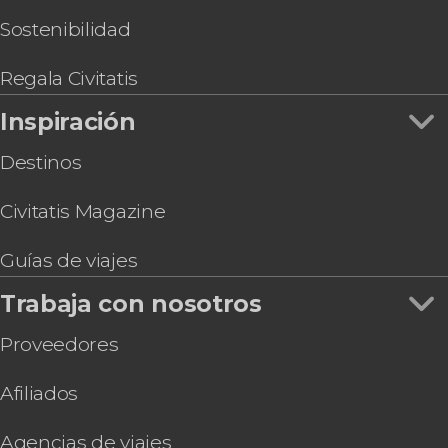
Paseo en barco por Roma
Basílica de San Pedro
Visita guiada por las catacumbas de San
Sostenibilidad
Sebastián
Tour en bicicleta por Roma
Regala Civitatis
OMNIA Rome & Vatican Card
Inspiración
Destinos
Civitatis Magazine
Guías de viajes
Trabaja con nosotros
Proveedores
Afiliados
Agencias de viajes