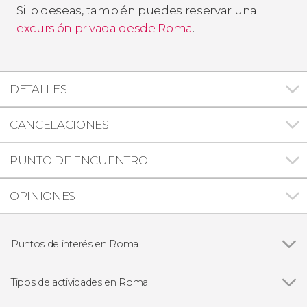
Si lo deseas, también puedes reservar una
excursión privada desde Roma
.
DETALLES
CANCELACIONES
PUNTO DE ENCUENTRO
OPINIONES
Puntos de interés en Roma
Ver todas
Panteón de Agripa
Plaza Navona
Tipos de actividades en Roma
Plaza de España
Ver todas
Visitas guiadas en Roma