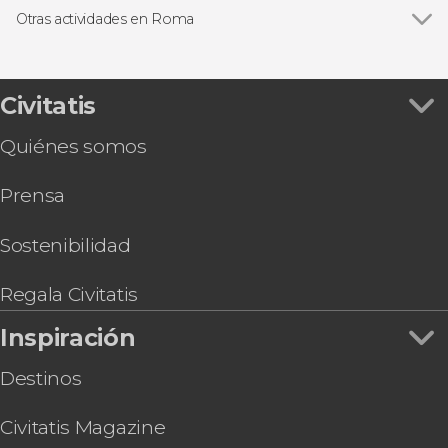
Fontana de Trevi
Free tours en Roma
Otras actividades en Roma
Coliseo
Entradas
Ver todas
Excursión a Pompeya y Sorrento
Foro Romano
Excursiones de un día desde Roma
Excursión a Florencia y Pisa
Museos Vaticanos y Capilla Sixtina
Autobuses desde el aeropuerto de Roma
Tour por el Estadio Olímpico de Roma
Civitatis
Castillo de Sant'Angelo
Autobuses turísticos en Roma
Audiencia con el papa León XIV
Trastevere
Gastronomía y enoturismo en Roma
Quiénes somos
Autobús entre Civitavecchia y el aeropuerto de
Museos Capitolinos
Ópera en Roma
Fiumicino
Termas de Caracalla
Prensa
Tour por las Catacumbas de la Vía Appia
Galería Borghese
Paseo en barco por Roma
Basílica de San Pedro
Visita guiada por las catacumbas de San
Sostenibilidad
Sebastián
Tour en bicicleta por Roma
Regala Civitatis
OMNIA Rome & Vatican Card
Inspiración
Destinos
Civitatis Magazine