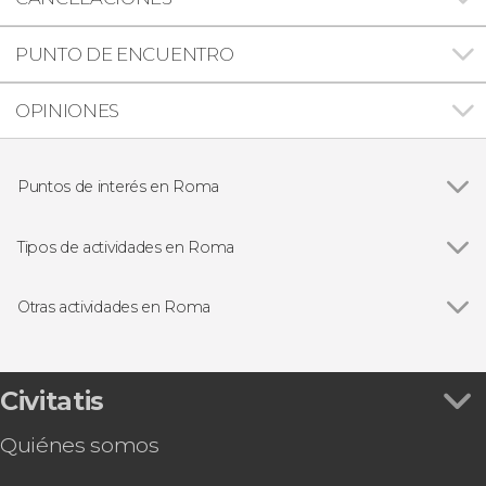
PUNTO DE ENCUENTRO
OPINIONES
Puntos de interés en Roma
Ver todas
Panteón de Agripa
Plaza Navona
Tipos de actividades en Roma
Plaza de España
Ver todas
Visitas guiadas en Roma
Fontana de Trevi
Free tours en Roma
Otras actividades en Roma
Coliseo
Entradas
Ver todas
Excursión a Pompeya y Sorrento
Foro Romano
Excursiones de un día desde Roma
Excursión a Florencia y Pisa
Museos Vaticanos y Capilla Sixtina
Autobuses desde el aeropuerto de Roma
Tour por el Estadio Olímpico de Roma
Civitatis
Castillo de Sant'Angelo
Autobuses turísticos en Roma
Audiencia con el papa León XIV
Trastevere
Gastronomía y enoturismo en Roma
Quiénes somos
Autobús entre Civitavecchia y el aeropuerto de
Museos Capitolinos
Ópera en Roma
Fiumicino
Termas de Caracalla