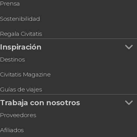
Prensa
Tour por las Catacumbas de la Vía Appia
Galería Borghese
Visita guiada por las catacumbas de San
Basílica de San Pedro
Sebastián
Sostenibilidad
Paseo en barco por Roma
Tour en bicicleta por Roma
Regala Civitatis
OMNIA Rome & Vatican Card
Inspiración
Destinos
Civitatis Magazine
Guías de viajes
Trabaja con nosotros
Proveedores
Afiliados