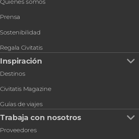
Quiénes somos
Autobús entre Civitavecchia y el aeropuerto de
Museos Capitolinos
Ópera en Roma
Fiumicino
Termas de Caracalla
Prensa
Tour por las Catacumbas de la Vía Appia
Galería Borghese
Paseo en barco por Roma
Basílica de San Pedro
Visita guiada por las catacumbas de San
Sostenibilidad
Sebastián
Tour en bicicleta por Roma
Regala Civitatis
OMNIA Rome & Vatican Card
Inspiración
Destinos
Civitatis Magazine
Guías de viajes
Trabaja con nosotros
Proveedores