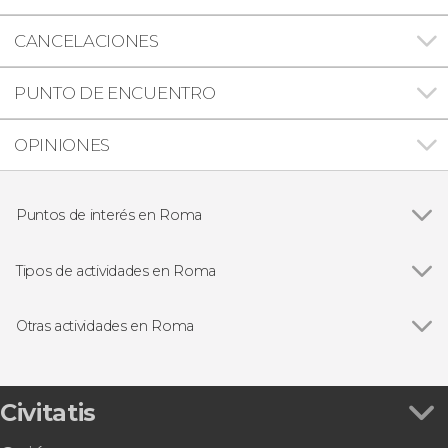
CANCELACIONES
PUNTO DE ENCUENTRO
OPINIONES
Puntos de interés en Roma
Ver todas
Panteón de Agripa
Plaza Navona
Tipos de actividades en Roma
Plaza de España
Ver todas
Visitas guiadas en Roma
Fontana de Trevi
Free tours en Roma
Otras actividades en Roma
Coliseo
Entradas
Ver todas
Excursión a Pompeya y Sorrento
Foro Romano
Excursiones de un día desde Roma
Excursión a Florencia y Pisa
Museos Vaticanos y Capilla Sixtina
Autobuses desde el aeropuerto de Roma
Tour por el Estadio Olímpico de Roma
Civitatis
Castillo de Sant'Angelo
Autobuses turísticos en Roma
Audiencia con el papa León XIV
Trastevere
Gastronomía y enoturismo en Roma