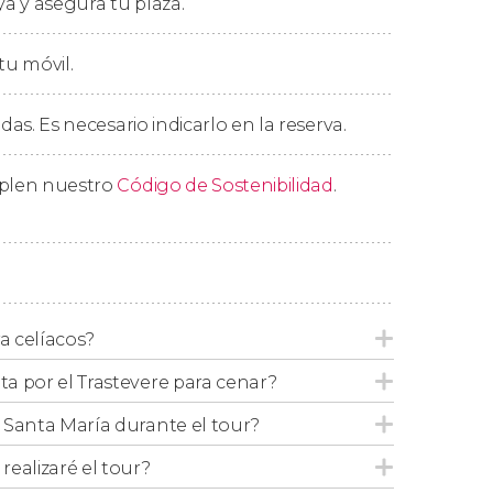
ya y asegura tu plaza.
ompleta sin un postre de altura.
los locales con más solera del barrio. Para
tu móvil.
co disfrutaremos de una
copa de vino italiano
o
. ¡El auténtico sabor de la
Dolce Vita
!
edas. Es necesario indicarlo en la reserva.
mplen nuestro
Código de Sostenibilidad
.
 en función de la temporada, pero siempre
ciosos y de óptimo valor y calidad que los
ra celíacos?
uta por el Trastevere para cenar?
de Santa María durante el tour?
ealizaré el tour?