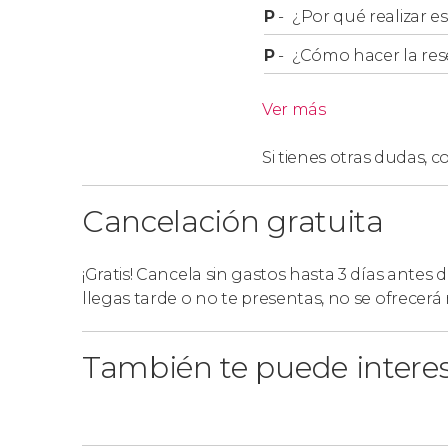
P
-
¿Por qué realizar es
P
-
¿Cómo hacer la res
Ver más
Si tienes otras dudas,
co
Cancelación gratuita
¡Gratis! Cancela sin gastos hasta 3 días antes 
llegas tarde o no te presentas, no se ofrecer
También te puede intere