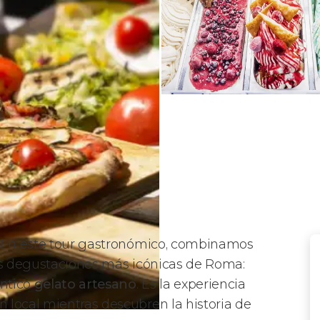
 En este tour gastronómico, combinamos
s degustaciones más icónicas de Roma:
éntico
gelato artesano
. Es la experiencia
 local mientras descubren la historia de