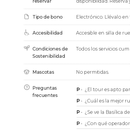
reservar
disponibilidad. Reserva 
Ninguna visita guiada por el Trastevere está c
Degustaremos un
gelato artesano
en uno de 
Tipo de bono
Electrónico. Llévalo en 
terminar con broche de oro, en un local típi
maridada con una
tabla de quesos y prosciutt
Accesibilidad
Accesible en silla de ru
Cambios en el itinerario
Condiciones de
Todos los servicios cu
Sostenibilidad
Las degustaciones podrían variar ligeramente
estarán compuestas por productos típicos, deli
Mascotas
No permitidas.
descritos en el itinerario.
Preguntas
P
-
¿El tour es apto pa
frecuentes
P
-
¿Cuál es la mejor r
P
-
¿Se ve la Basílica 
P
-
¿Con qué operador r