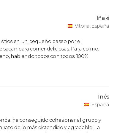
Iñaki
Vitoria, España
sitios en un pequeño paseo por el
ue sacan para comer deliciosas. Para colmo,
eno, hablando todos con todos. 100%
Inés
España
penda, ha conseguido cohesionar al grupo y
 rato de lo más distendido y agradable. La