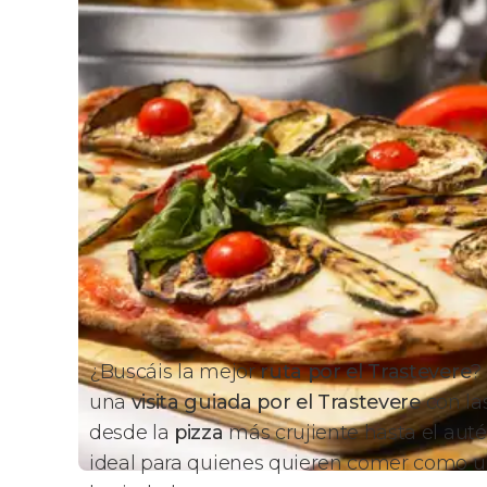
¿Buscáis la mejor
ruta por el Trastevere
?
una
visita guiada por el Trastevere
con la
desde la
pizza
más crujiente hasta el aut
ideal para quienes quieren comer como un