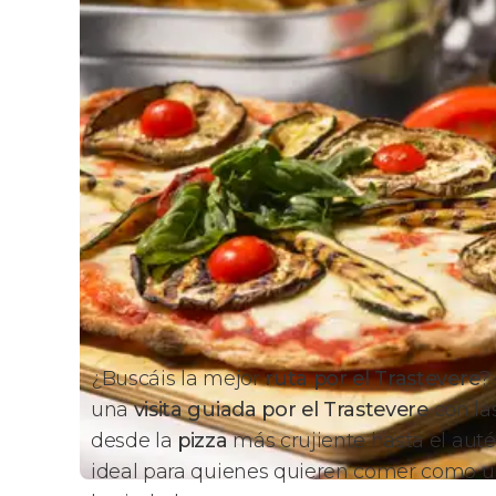
¿Buscáis la mejor
ruta por el Trastevere
?
una
visita guiada por el Trastevere
con la
desde la
pizza
más crujiente hasta el aut
ideal para quienes quieren comer como un