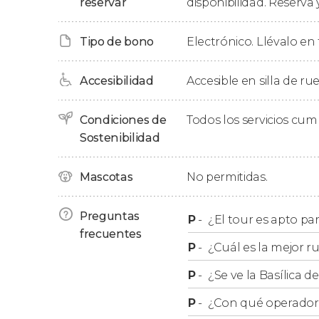
reservar
disponibilidad. Reserva 
Ninguna visita guiada por el Trastevere está c
Degustaremos un
gelato artesano
en uno de 
Tipo de bono
Electrónico. Llévalo en 
terminar con broche de oro, en un local típi
maridada con una
tabla de quesos y prosciutt
Accesibilidad
Accesible en silla de ru
Cambios en el itinerario
Condiciones de
Todos los servicios cu
Sostenibilidad
Las degustaciones podrían variar ligeramente
estarán compuestas por productos típicos, deli
Mascotas
No permitidas.
descritos en el itinerario.
Preguntas
P
-
¿El tour es apto pa
frecuentes
P
-
¿Cuál es la mejor r
P
-
¿Se ve la Basílica 
P
-
¿Con qué operador r