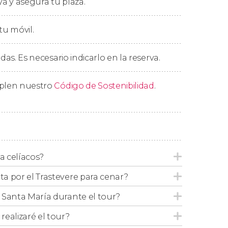
ya y asegura tu plaza.
ompleta sin un postre de altura.
los locales con más solera del barrio. Para
tu móvil.
co disfrutaremos de una
copa de vino italiano
o
. ¡El auténtico sabor de la
Dolce Vita
!
edas. Es necesario indicarlo en la reserva.
mplen nuestro
Código de Sostenibilidad
.
 en función de la temporada, pero siempre
ciosos y de óptimo valor y calidad que los
ra celíacos?
uta por el Trastevere para cenar?
de Santa María durante el tour?
ealizaré el tour?