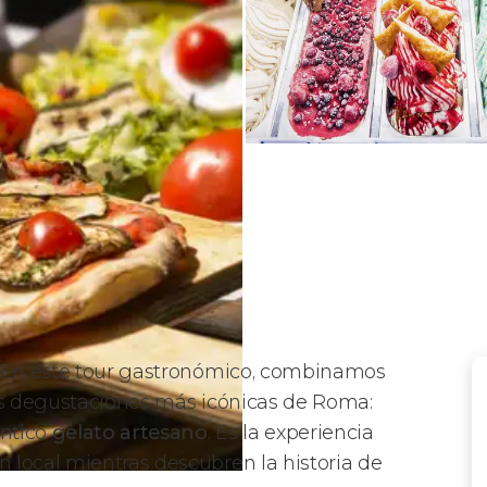
 En este tour gastronómico, combinamos
s degustaciones más icónicas de Roma:
éntico
gelato artesano
. Es la experiencia
 local mientras descubren la historia de