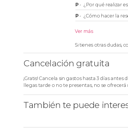
P
-
¿Por qué realizar es
P
-
¿Cómo hacer la res
Ver más
Si tienes otras dudas,
co
Cancelación gratuita
¡Gratis! Cancela sin gastos hasta 3 días antes 
llegas tarde o no te presentas, no se ofrecer
También te puede intere