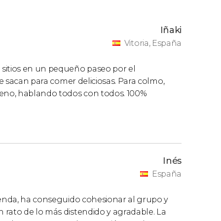
Iñaki
Vitoria, España
sitios en un pequeño paseo por el
ue sacan para comer deliciosas. Para colmo,
eno, hablando todos con todos. 100%
Inés
España
penda, ha conseguido cohesionar al grupo y
 rato de lo más distendido y agradable. La