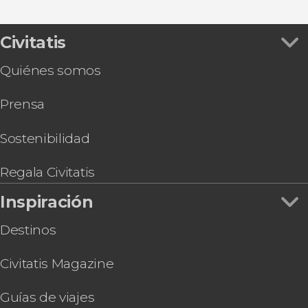
Ver todas
Excursión a Pompeya y Sorrento
Foro Romano
Excursiones de un día desde Roma
Excursión a Florencia y Pisa
Museos Vaticanos y Capilla Sixtina
Autobuses desde el aeropuerto de Roma
Tour por el Estadio Olímpico de Roma
Civitatis
Castillo de Sant'Angelo
Autobuses turísticos en Roma
Audiencia con el papa León XIV
Trastevere
Gastronomía y enoturismo en Roma
Quiénes somos
Autobús entre Civitavecchia y el aeropuerto de
Museos Capitolinos
Ópera en Roma
Fiumicino
Termas de Caracalla
Prensa
Tour por las Catacumbas de la Vía Appia
Galería Borghese
Paseo en barco por Roma
Basílica de San Pedro
Visita guiada por las catacumbas de San
Sostenibilidad
Sebastián
Tour en bicicleta por Roma
Regala Civitatis
Pub Crawl ¡Tour de fiesta por Roma!
Inspiración
Destinos
Civitatis Magazine
Guías de viajes