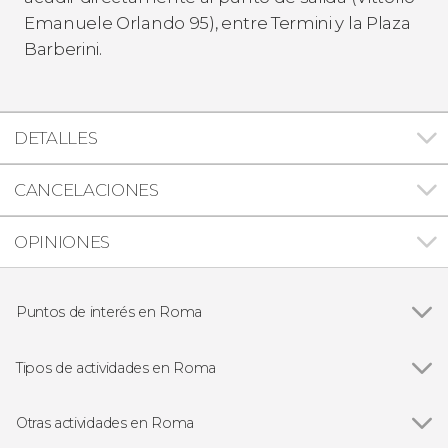
Emanuele Orlando 95), entre Termini y la Plaza
Barberini.
DETALLES
CANCELACIONES
OPINIONES
Puntos de interés en Roma
Ver todas
Panteón de Agripa
Plaza Navona
Tipos de actividades en Roma
Plaza de España
Ver todas
Visitas guiadas en Roma
Fontana de Trevi
Free tours en Roma
Otras actividades en Roma
Coliseo
Entradas