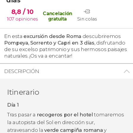
8,8
/ 10
Cancelación
107
opiniones
gratuita
Sin colas
En esta
excursión desde Roma
descubriremos
Pompeya, Sorrento y Capri en 3 días
, disfrutando
de su excelso patrimonio y sus hermosos paisajes
naturales. ¡Os va a encantar!
DESCRIPCIÓN
Itinerario
Día 1
Tras pasar a
recogeros por el hotel
tomaremos
la autopista del Sol en dirección sur,
atravesando la
verde campiña romana
y