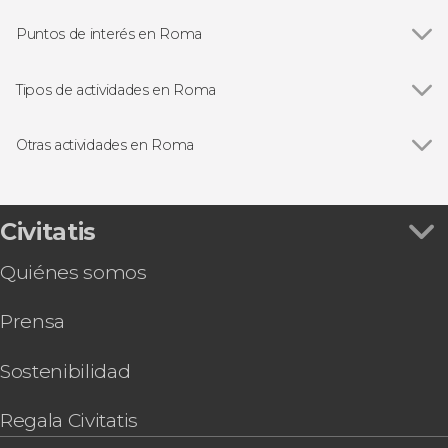
Puntos de interés en Roma
Ver todas
Panteón de Agripa
Plaza Navona
Tipos de actividades en Roma
Plaza de España
Ver todas
Visitas guiadas en Roma
Fontana de Trevi
Free tours en Roma
Otras actividades en Roma
Coliseo
Entradas
Ver todas
Excursión a Pompeya y Sorrento
Foro Romano
Excursiones de un día desde Roma
Excursión a Florencia y Pisa
Museos Vaticanos y Capilla Sixtina
Autobuses desde el aeropuerto de Roma
Tour por el Estadio Olímpico de Roma
Civitatis
Castillo de Sant'Angelo
Autobuses turísticos en Roma
Audiencia con el papa León XIV
Trastevere
Gastronomía y enoturismo en Roma
Quiénes somos
Catacumbas de la Vía Appia + San Sebastián y
Museos Capitolinos
Ópera en Roma
San Pablo Extramuros
Termas de Caracalla
Prensa
Autobús entre Civitavecchia y el aeropuerto de
Galería Borghese
Fiumicino
Basílica de San Pedro
Tour por las Catacumbas de la Vía Appia
Sostenibilidad
Tour en bicicleta por Roma
Paseo en barco por Roma
Regala Civitatis
Visita guiada por las catacumbas de San