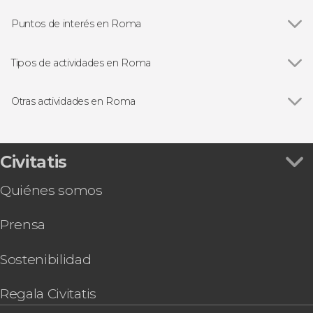
Puntos de interés en Roma
Ver todas
Panteón de Agripa
Plaza Navona
Tipos de actividades en Roma
Plaza de España
Ver todas
Visitas guiadas en Roma
Fontana de Trevi
Free tours en Roma
Otras actividades en Roma
Coliseo
Entradas
Ver todas
Excursión a Pompeya y Sorrento
Foro Romano
Excursiones de un día desde Roma
Excursión a Florencia y Pisa
Museos Vaticanos y Capilla Sixtina
Autobuses desde el aeropuerto de Roma
Tour por el Estadio Olímpico de Roma
Civitatis
Castillo de Sant'Angelo
Autobuses turísticos en Roma
Audiencia con el papa León XIV
Trastevere
Gastronomía y enoturismo en Roma
Quiénes somos
Autobús entre Civitavecchia y el aeropuerto de
Museos Capitolinos
Ópera en Roma
Fiumicino
Termas de Caracalla
Prensa
Tour por las Catacumbas de la Vía Appia
Galería Borghese
Paseo en barco por Roma
Basílica de San Pedro
Visita guiada por las catacumbas de San
Sostenibilidad
Sebastián
Tour en bicicleta por Roma
Regala Civitatis
Pub Crawl ¡Tour de fiesta por Roma!