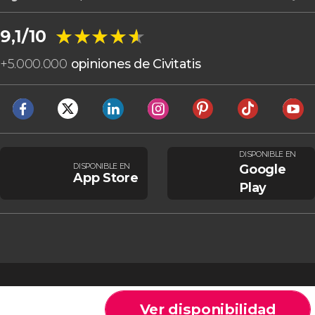
★★★★★
★★★★★
9,1/10
+
5.000.000
opiniones de Civitatis
DISPONIBLE EN
DISPONIBLE EN
Google
App Store
Play
Ver disponibilidad
Cookies