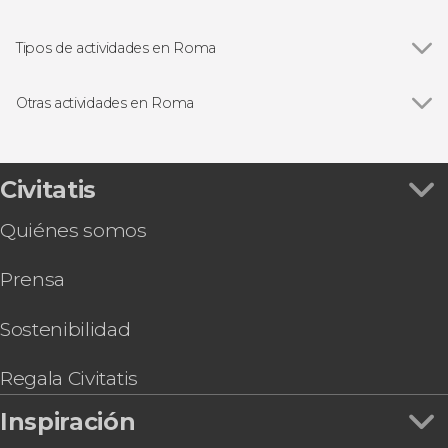
Ver todas
Panteón de Agripa
Plaza Navona
Tipos de actividades en Roma
Plaza de España
Ver todas
Visitas guiadas en Roma
Fontana de Trevi
Free tours en Roma
Otras actividades en Roma
Coliseo
Entradas
Ver todas
Excursión a Pompeya y Sorrento
Foro Romano
Excursiones de un día desde Roma
Excursión a Florencia y Pisa
Museos Vaticanos y Capilla Sixtina
Autobuses desde el aeropuerto de Roma
Tour por el Estadio Olímpico de Roma
Civitatis
Castillo de Sant'Angelo
Autobuses turísticos en Roma
Audiencia con el papa León XIV
Trastevere
Gastronomía y enoturismo en Roma
Quiénes somos
Autobús entre Civitavecchia y el aeropuerto de
Museos Capitolinos
Ópera en Roma
Fiumicino
Termas de Caracalla
Prensa
Tour por las Catacumbas de la Vía Appia
Galería Borghese
Paseo en barco por Roma
Basílica de San Pedro
Visita guiada por las catacumbas de San
Sostenibilidad
Sebastián
Tour en bicicleta por Roma
Regala Civitatis
OMNIA Rome & Vatican Card
Inspiración