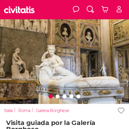
Italia
Roma
Galería Borghese
Visita guiada por la Galería
Borghese