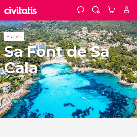
España
Sa Font de Sa
Cala