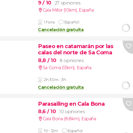
9
/ 10
27 opiniones
Cala Millor (10km)
,
España
1 hora
Español
Cancelación gratuita
Paseo en catamarán por las
calas del norte de Sa Coma
8,8
/ 10
8 opiniones
Sa Coma (13km)
,
España
2h 30m - 3h
Cancelación gratuita
Parasailing en Cala Bona
8,6
/ 10
10 opiniones
Cala Bona (8.8km)
,
España
10 - 12m
Español