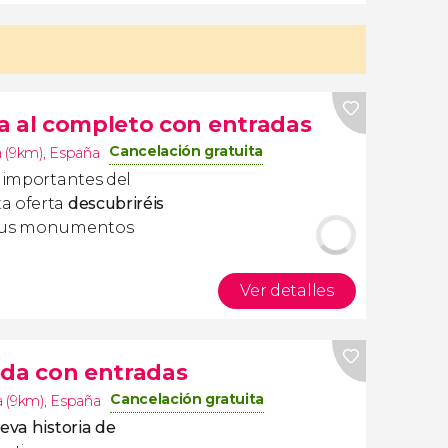
a al completo con entradas
Cancelación gratuita
 (9km)
,
España
s importantes del
a oferta
descubriréis
 sus monumentos
Ver detalles
eda con entradas
Cancelación gratuita
 (9km)
,
España
eva historia de