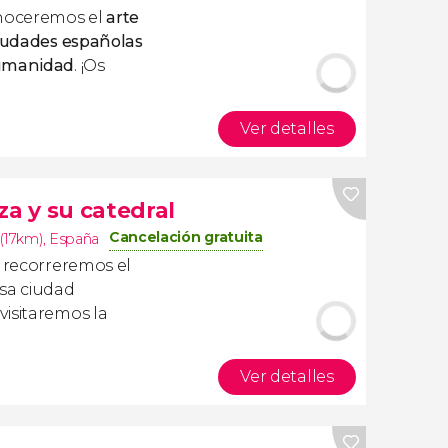
oceremos el
arte
ciudades españolas
Humanidad
. ¡Os
Ver detalles
za y su catedral
Cancelación gratuita
(17km)
,
España
recorreremos el
osa ciudad
visitaremos la
Ver detalles