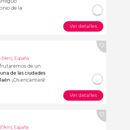
 antiguo
onio de la
Ver detalles
 (9km)
,
España
frutaremos de un
una de las ciudades
 Jaén
. ¡Os encantará!
Ver detalles
(17km)
,
España