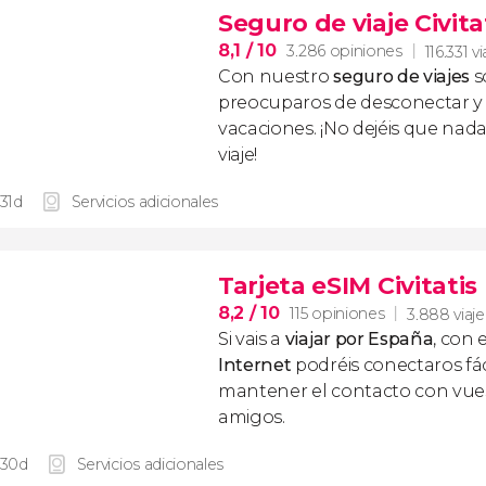
Seguro de viaje Civita
8,1
/ 10
3.286 opiniones
116.331 v
Con nuestro
seguro de viajes
s
preocuparos de desconectar y d
vacaciones. ¡No dejéis que nad
viaje!
 31d
Servicios adicionales
Tarjeta eSIM Civitati
8,2
/ 10
115 opiniones
3.888 viaj
Si vais a
viajar por España
, con 
Internet
podréis conectaros fác
mantener el contacto con vuest
amigos.
 30d
Servicios adicionales