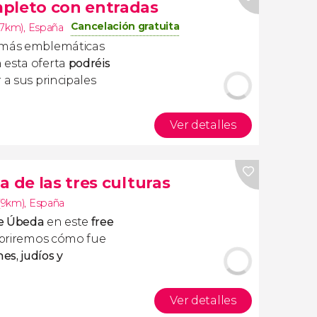
mpleto con entradas
Cancelación gratuita
17km)
,
España
s más emblemáticas
 esta oferta
podréis
 a sus principales
Ver detalles
a de las tres culturas
(9km)
,
España
de Úbeda
en este
free
ubriremos cómo fue
s, judíos y
Ver detalles