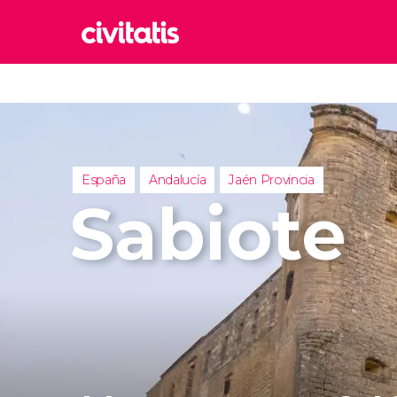
Rom
Italia
Lond
Reino 
España
Andalucía
Jaén Provincia
Edim
Sabiote
Reino 
Marr
Marrue
Esta
Turquía