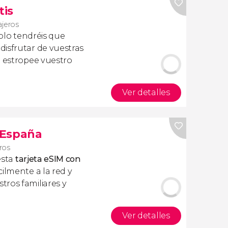
tis
iajeros
olo tendréis que
isfrutar de vuestras
a estropee vuestro
Ver detalles
s España
eros
esta
tarjeta eSIM con
ilmente a la red y
ros familiares y
Ver detalles