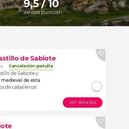
9,5 / 10
así nos puntúan
astillo de Sabiote
Cancelación gratuita
os
tillo de Sabiote y
 medieval de esta
pos de caballeros!
Ver detalles
iote