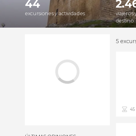
44
2.4
excursiones y actividades
viajeros
destino
5 excur
45