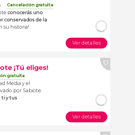
Cancelación gratuita
s
iote
conocerás uno
or conservados de la
n su historia!
Ver detalles
ote ¡Tú eliges!
ón gratuita
ad Media y el
vado por Sabiote.
ti y tus
Ver detalles