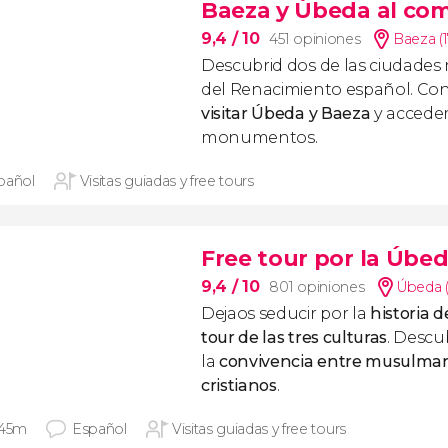
Baeza y Úbeda al co
9,4
/ 10
451 opiniones
Baeza (
Descubrid dos de las ciudade
del Renacimiento español. Con
visitar Úbeda y Baeza
y acceder
monumentos.
pañol
Visitas guiadas y free tours
Free tour por la Úbed
9,4
/ 10
801 opiniones
Úbeda 
Dejaos seducir por la
historia 
tour de las tres culturas
. Desc
la
convivencia entre musulmane
cristianos
.
 45m
Español
Visitas guiadas y free tours