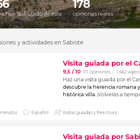
66
178
 ya han disfrutado de este
opiniones reales
siones y actividades en Sabiote
Visita guiada por el C
9,5
/ 10
111 opiniones
1.462 viajer
Haz una visita guiada por el Cas
descubre la herencia romana y
histórica villa
. ¡Volverás a tiem
 minutos
Español
Visitas guiadas y free tours
Visita guiada por Sab