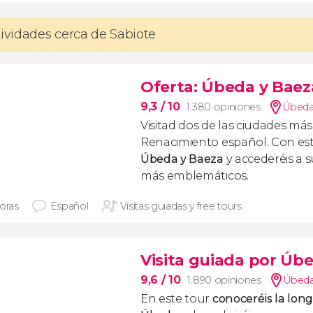
tividades cerca de Sabiote
Oferta: Úbeda y Baez
9,3
/ 10
1.380 opiniones
Úbeda
Visitad dos de las ciudades má
Renacimiento español. Con est
Úbeda y Baeza
y accederéis a
más emblemáticos.
horas
Español
Visitas guiadas y free tours
Visita guiada por Úb
9,6
/ 10
1.890 opiniones
Úbeda
En este tour
conoceréis la long