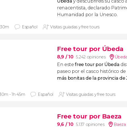
Úbeda
y descubriréis su casco
renacentista, declarado Patrim
Humanidad por la Unesco.
 30m
Español
Visitas guiadas y free tours
Free tour por Úbeda
8,9
/ 10
5.242 opiniones
Úbeda
En este
free tour por Úbeda
dis
paseo por el casco histórico de
más bonitas de la provincia de
 30m - 1h 45m
Español
Visitas guiadas y free tours
Free tour por Baeza
9,6
/ 10
5.137 opiniones
Baeza 