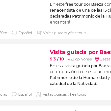
En este
free tour por Baeza
con
renacentista
de
una de las 15 
declaradas Patrimonio de la 
encantará!
 30m
Español
Visitas guiadas y free tours
Visita guiada por Bae
9,3
/ 10
1.422 opiniones
Baeza 
En esta
visita guiada por Baeza
centro histórico de esta herm
Patrimonio de la Humanidad
y 
catedral de la Natividad
.
horas
Español
Visitas guiadas y free tours