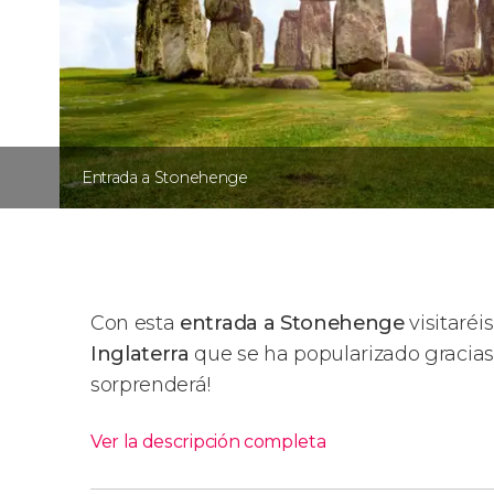
Entrada a Stonehenge
Con esta
entrada a Stonehenge
visitaréi
Inglaterra
que se ha popularizado gracias 
sorprenderá!
Ver la descripción completa
¿Qué esperar?