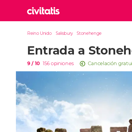
Rom
Reino Unido
Salisbury
Stonehenge
Italia
Entrada a Stone
Lond
Reino 
Edim
9
/ 10
156
opiniones
Cancelación gratu
Reino 
Marr
Marrue
Esta
Turquía