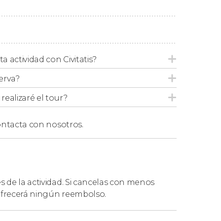
ket familiar, válido para 2 adultos y 3 niños de
ta actividad con Civitatis?
erva?
ealizaré el tour?
ntacta con nosotros.
es de la actividad. Si cancelas con menos
 ofrecerá ningún reembolso.