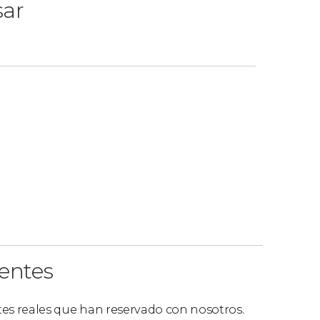
sar
ientes
ntes reales que han reservado con nosotros.