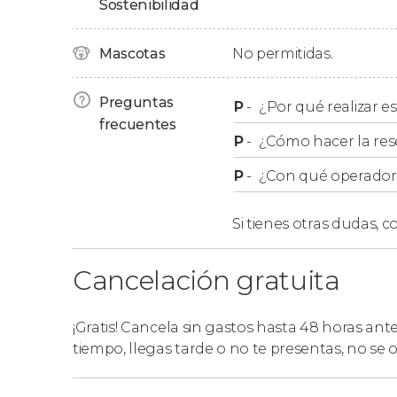
Sostenibilidad
Ticket familiar
Mascotas
No permitidas.
A la hora de reservar, podréis seleccionar el tic
Preguntas
P
-
¿Por qué realizar es
5 a 17 años.
frecuentes
P
-
¿Cómo hacer la res
P
-
¿Con qué operador r
Si tienes otras dudas,
co
Cancelación gratuita
¡Gratis! Cancela sin gastos hasta 48 horas ant
tiempo, llegas tarde o no te presentas, no se