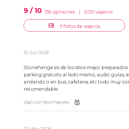
9 / 10
156 opiniones
|
3.051 viajeros
9 fotos de viajeros
15 / Jul / 2026
Stonehenge es de los sitios mejor preparados
parking gratuito al lado mismo, audio guías, ex
andando o en bus, cafeteria, etc todo muy comp
recomendable.
Viajó con hijos mayores
01 / Abr / 2026