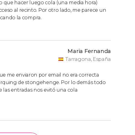
o que hacer luego cola (una media hora)
cceso al recinto. Por otro lado, me parece un
ificando la compra.
Maria Fernanda
Tarragona, España
que me enviaron por email no era correcta
parquing de stongehenge. Por lo demás todo
 las entradas nos evitó una cola