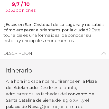
9,7
/ 10
3.352
opiniones
¿Estáis en San Cristóbal de La Laguna y no sabéis
cómo empezar a orientaros por la ciudad?
Este
tour a pie es una forma ideal de conocer su
historia y principales monumentos.
DESCRIPCIÓN
Itinerario
A la hora indicada nos reuniremos en la
Plaza
del Adelantado
. Desde este punto,
admiraremos las fachadas del
convento de
Santa Catalina de Siena
, del siglo XVII, y el
palacio de Nava
. ¿Qué mejor forma de