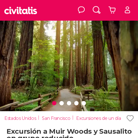
Estados Unidos
San Francisco
Excursiones de un día
Excursión a Muir Woods y Sausalito
en grupo reducido