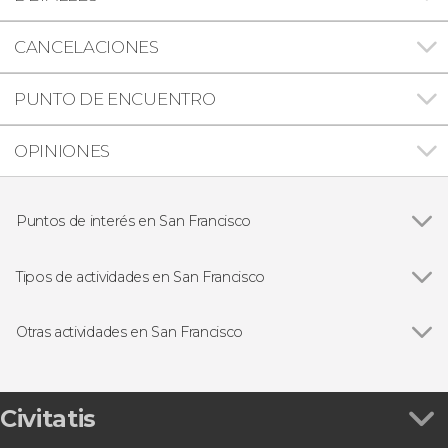
CANCELACIONES
PUNTO DE ENCUENTRO
OPINIONES
Puntos de interés en San Francisco
Ver todas
Puente Golden Gate
Isla de Alcatraz
Tipos de actividades en San Francisco
Parque Nacional de Yosemite
Ver todas
Visitas guiadas y free tours
Painted Ladies
Free Tour
Otras actividades en San Francisco
Excursiones de un día
Ver todas
Free tour por San Francisco
Paseos en barco
Tour en bicicleta por San Francisco
Autobús turístico
Tour gastronómico por San Francisco
Civitatis
Tarjetas turísticas
Alquiler de bicicleta en San Francisco