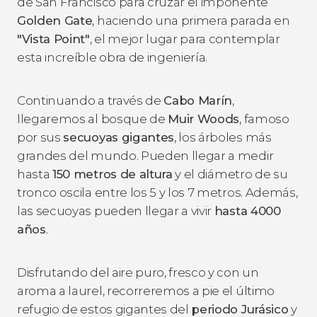
de San Francisco para cruzar el imponente
Golden Gate
, haciendo una primera parada en
"Vista Point"
, el mejor lugar para contemplar
esta increíble obra de ingeniería.
Continuando a través de
Cabo Marín
,
llegaremos al bosque de
Muir Woods
, famoso
por sus
secuoyas gigantes
, los árboles más
grandes del mundo. Pueden llegar a medir
hasta
150 metros de altura
y el diámetro de su
tronco oscila entre los 5 y los 7 metros. Además,
las secuoyas pueden llegar a vivir
hasta 4000
años
.
Disfrutando del aire puro, fresco y con un
aroma a laurel, recorreremos a pie el último
refugio de estos gigantes del
periodo Jurásico
y