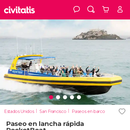
Estados Unidos
San Francisco
Paseos en barco
Paseo en lancha rápida
RocketBoat