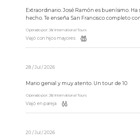
Extraordinario. José Ramón es buenísimo. Ha 
hecho. Te enseña San Francisco completo con f
Operado por: J&l International Tours
Viajó con hijos mayores
28 / Jul / 2026
Mario genial y muy atento. Un tour de 10
Operado por: J&l International Tours
Viajó en pareja
20 / Jul / 2026