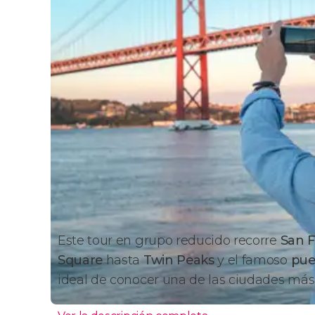
Este tour en grupo reducido recorre
San F
Square
hasta
Twin Peaks
y el famoso
pue
ideal de conocer una de las ciudades más 