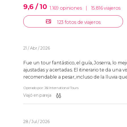
nuestro
tour privado por San Francisco con g
9,6 / 10
1.169 opiniones
|
15.816 viajeros
itinerario, y recorrer la ciudad a vuestro ritmo.
123 fotos de viajeros
21 / Abr / 2026
Fue un tour fantástico, el guía, Joserra, lo m
ajustadas y acertadas. El itinerario te da una 
recomendable a pesar, incluso de la lluvia 
Operado por: J&l International Tours
Viajó en pareja
28 / Jul / 2026