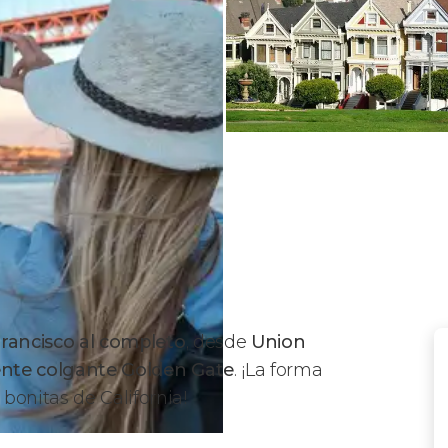
rancisco al completo
, desde
Union
nte colgante Golden Gate
. ¡La forma
bonitas de California!