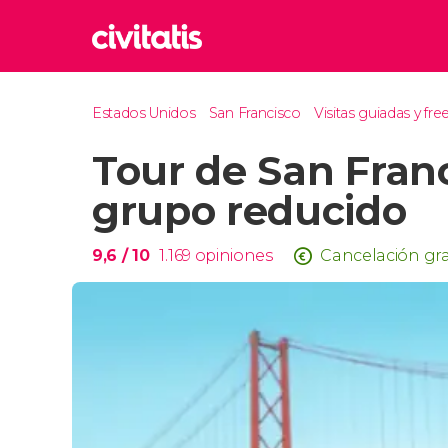
Rom
Estados Unidos
San Francisco
Visitas guiadas y fre
Italia
Tour de San Fran
Lond
Reino 
grupo reducido
Edim
Reino 
9,6
/ 10
1.169
opiniones
Cancelación gra
Marr
Marrue
Esta
Turquía