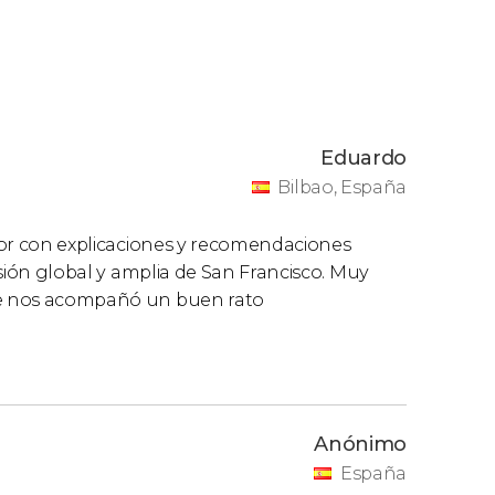
uía en español
. Podréis personalizar el
Eduardo
Bilbao, España
ejor con explicaciones y recomendaciones
visión global y amplia de San Francisco. Muy
que nos acompañó un buen rato
Anónimo
España