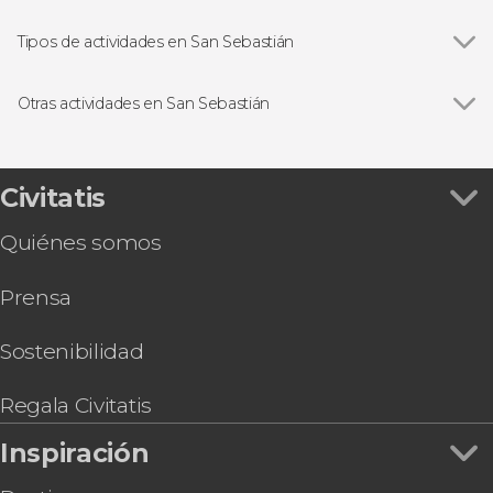
Tipos de actividades en San Sebastián
Ver todas
Visitas guiadas en San Sebastián
Free tours en San Sebastián
Otras actividades en San Sebastián
Paseos en barco en San Sebastián
Ver todas
Autobús turístico de San Sebastián
Excursiones de un día desde San Sebastián
Excursión a un caserío vasco + Sidrería vasca
Tour de pintxos y vinos por San Sebastián
Civitatis
Tour en bicicleta por San Sebastián
Quiénes somos
Excursión a una sidrería vasca
Clase de cocina vasca en San Sebastián
Prensa
Sostenibilidad
Regala Civitatis
Inspiración