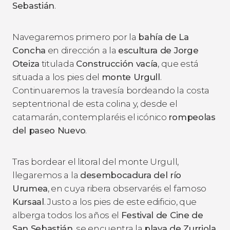
Sebastián
.
Navegaremos primero por la
bahía de La
Concha
en dirección a la
escultura de Jorge
Oteiza
titulada
Construcción vacía
, que está
situada a los pies del
monte Urgull
.
Continuaremos la travesía bordeando la costa
septentrional de esta colina y, desde el
catamarán, contemplaréis el icónico
rompeolas
del paseo Nuevo
.
Tras bordear el litoral del monte Urgull,
llegaremos a la
desembocadura del río
Urumea
, en cuya ribera observaréis el famoso
Kursaal
. Justo a los pies de este edificio, que
alberga todos los años el
Festival de Cine de
San Sebastián
, se encuentra la
playa de Zurriola
.