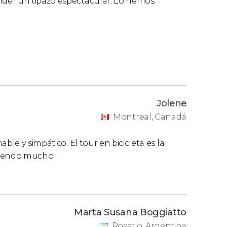
der un tipazo espectacular. Lo hemos
Jolene
Montreal, Canadá
ble y simpático. El tour en bicicleta es la
miendo mucho.
Marta Susana Boggiatto
Rosatio, Argentina