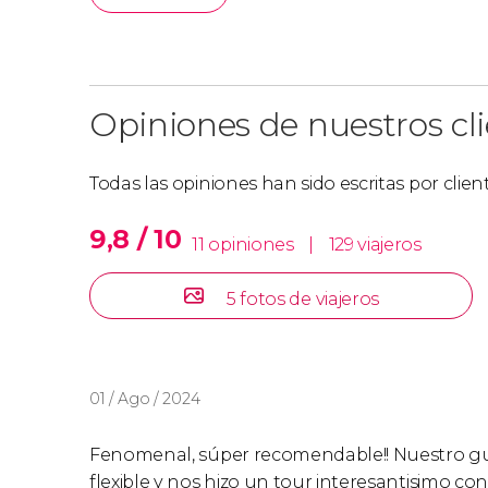
Opiniones de nuestros cl
Todas las opiniones han sido escritas por clie
9,8 / 10
11 opiniones
|
129 viajeros
5 fotos de viajeros
01 / Ago / 2024
Fenomenal, súper recomendable!! Nuestro guí
flexible y nos hizo un tour interesantisimo c