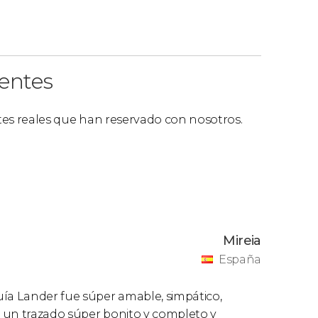
ientes
ntes reales que han reservado con nosotros.
Mireia
España
a Lander fue súper amable, simpático,
on un trazado súper bonito y completo y