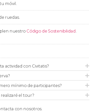
tu móvil.
unto de inicio para despedirnos. ¡Agur!
 de ruedas.
mplen nuestro
Código de Sostenibilidad
.
ta actividad con Civitatis?
erva?
mero mínimo de participantes?
ealizaré el tour?
ntacta con nosotros.