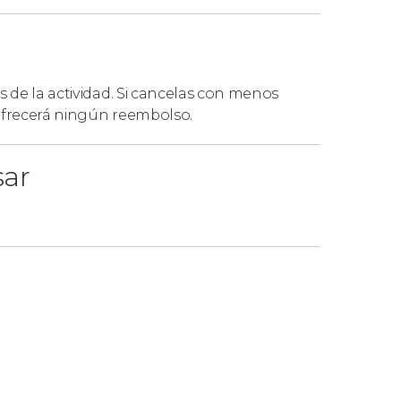
s de la actividad. Si cancelas con menos
 ofrecerá ningún reembolso.
sar