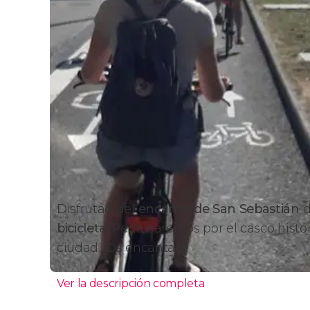
Disfrutad del
encanto de San Sebastián
d
bicicleta
. Pedalearemos por el casco histó
ciudad. ¡Os encantará!
Ver la descripción completa
Itinerario