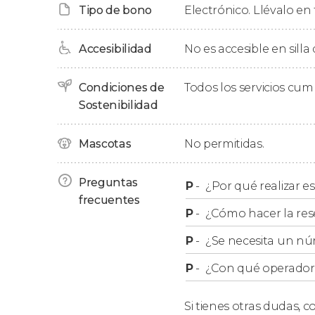
Tipo de bono
Electrónico. Llévalo en 
Tras dos horas de ruta en bici, volveremos al p
Accesibilidad
No es accesible en silla
Condiciones de
Todos los servicios cu
Sostenibilidad
Mascotas
No permitidas.
Preguntas
P
-
¿Por qué realizar es
frecuentes
P
-
¿Cómo hacer la res
P
-
¿Se necesita un nú
P
-
¿Con qué operador r
Si tienes otras dudas,
co