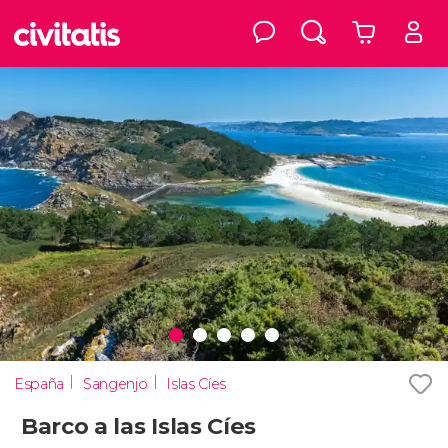
España
Sangenjo
Islas Cíes
Barco a las Islas Cíes