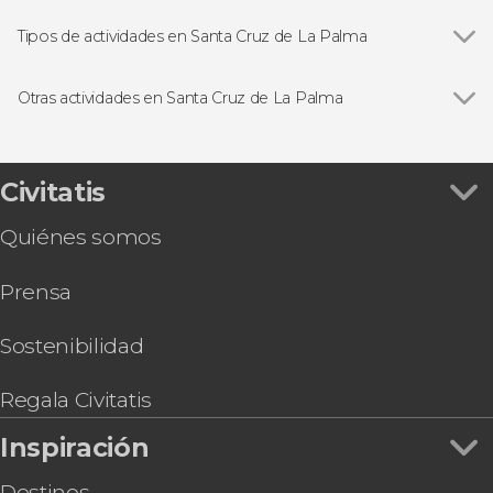
Tipos de actividades en Santa Cruz de La Palma
Ver todas
Excursiones de un día
Senderismo / Trekking
Otras actividades en Santa Cruz de La Palma
Ver todas
Observación de estrellas en el Roque de los
Muchachos
Free tour por Santa Cruz de La Palma
Civitatis
Tour en 4x4 por el centro y sur de La Palma
Quiénes somos
Ferry a Tenerife
Prensa
Sostenibilidad
Regala Civitatis
Inspiración
Destinos