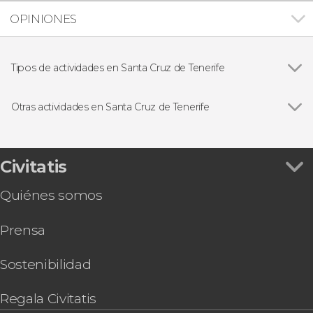
OPINIONES
Tipos de actividades en Santa Cruz de Tenerife
Ver todas
Visitas guiadas y free tours
Excursiones de un día
Otras actividades en Santa Cruz de Tenerife
Ver todas
Ferry a Gran Canaria
Entrada al Palmetum
Autobús turístico de Santa Cruz de Tenerife
Civitatis
Cata de vinos canarios con maridaje
Quiénes somos
Day Pass para el Grand Muthu Golf Plaza
Entrada al MUNA + Audioguía en el Parque
Prensa
Nacional del Teide
Tour del vino por el norte de Tenerife
Senderismo por la playa de Antequera + Paseo
Sostenibilidad
en barco
Free tour del Carnaval de Santa Cruz de
Regala Civitatis
Tenerife