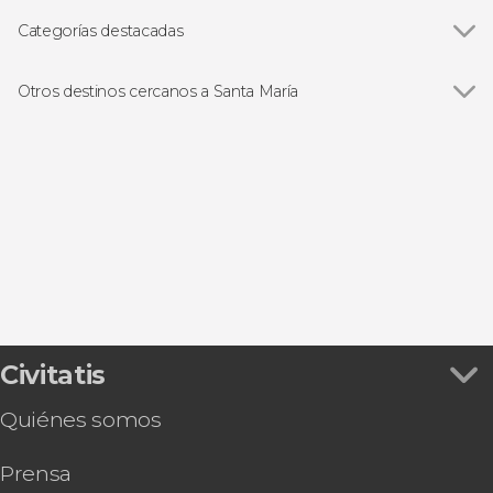
Categorías destacadas
Ver todas
Excursiones de un día
Visitas guiadas y free tours
Otros destinos cercanos a Santa María
Ver todas
Murdeira
Espargos
Pedra de Lume
Sal Rei
Derrubado
Civitatis
Quiénes somos
Prensa