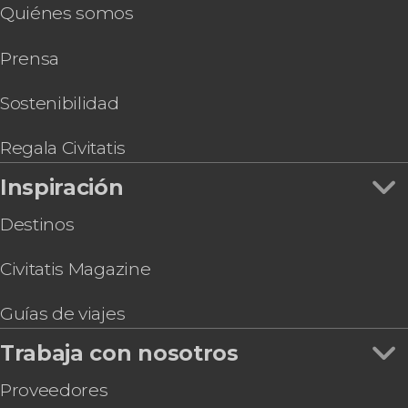
Quiénes somos
Tayrona
Tour en bicicleta por Santa Marta
Prensa
Transporte entre Santa Marta y Barranquilla
Free tour de los misterios y leyendas de Santa
Marta
Sostenibilidad
Transporte entre Santa Marta y Cartagena de
Indias
Regala Civitatis
Trekking de 4 o 5 días por la Ciudad Perdida
Inspiración
Seawalker en Santa Marta
Destinos
Civitatis Magazine
Guías de viajes
Trabaja con nosotros
Proveedores