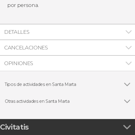
por persona.
DETALLES
CANCELACIONES
OPINIONES
Tipos de actividades en Santa Marta
Ver todas
Visitas guiadas y free tours
Excursiones de un día
Otras actividades en Santa Marta
Paseos en barco
Ver todas
Free tour por Santa Marta
Excursiones de varios días
Senderismo por las cascadas de Minca
Senderismo / Trekking
Tour en buggy por Bonda
Civitatis
Gastronomía y enoturismo
Transporte entre Santa Marta y el Parque